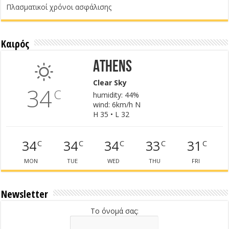
Πλασματικοί χρόνοι ασφάλισης
Καιρός
Athens
Clear Sky
34
C
humidity: 44%
wind: 6km/h N
H 35 • L 32
34
34
34
33
31
C
C
C
C
C
MON
TUE
WED
THU
FRI
Newsletter
Το όνομά σας: