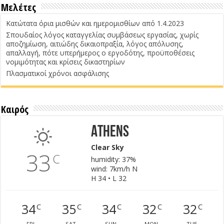
Μελέτες
Κατώτατα όρια μισθών και ημερομισθίων από 1.4.2023
Σπουδαίος λόγος καταγγελίας συμβάσεως εργασίας, χωρίς
αποζημίωση, αιτιώδης δικαιοπραξία, λόγος απόλυσης,
απαλλαγή, πότε υπερήμερος ο εργοδότης, προϋποθέσεις
νομιμότητας και κρίσεις δικαστηρίων
Πλασματικοί χρόνοι ασφάλισης
Καιρός
Athens
Clear Sky
33
C
humidity: 37%
wind: 7km/h N
H 34 • L 32
34
35
34
32
32
C
C
C
C
C
FRI
SAT
SUN
MON
TUE