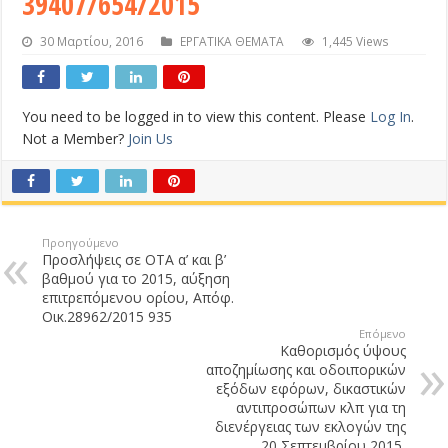
39407/654/2015
30 Μαρτίου, 2016
ΕΡΓΑΤΙΚΑ ΘΕΜΑΤΑ
1,445 Views
You need to be logged in to view this content. Please
Log In
.
Not a Member?
Join Us
Προηγούμενο
Προσλήψεις σε ΟΤΑ α’ και β’
βαθμού για το 2015, αύξηση
επιτρεπόμενου ορίου, Απόφ.
Οικ.28962/2015 935
Επόμενο
Καθορισμός ύψους
αποζημίωσης και οδοιπορικών
εξόδων εφόρων, δικαστικών
αντιπροσώπων κλπ για τη
διενέργειας των εκλογών της
20 Σεπτεμβρίου 2015,