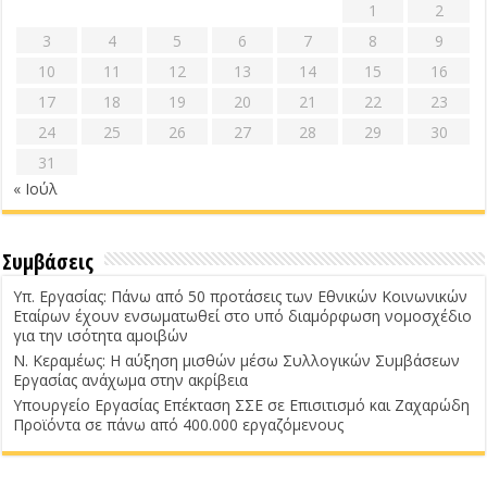
1
2
3
4
5
6
7
8
9
10
11
12
13
14
15
16
17
18
19
20
21
22
23
24
25
26
27
28
29
30
31
« Ιούλ
Συμβάσεις
Υπ. Εργασίας: Πάνω από 50 προτάσεις των Εθνικών Κοινωνικών
Εταίρων έχουν ενσωματωθεί στο υπό διαμόρφωση νομοσχέδιο
για την ισότητα αμοιβών
Ν. Κεραμέως: Η αύξηση μισθών μέσω Συλλογικών Συμβάσεων
Εργασίας ανάχωμα στην ακρίβεια
Υπουργείο Εργασίας Επέκταση ΣΣΕ σε Επισιτισμό και Ζαχαρώδη
Προϊόντα σε πάνω από 400.000 εργαζόμενους