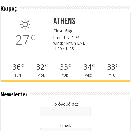
Καιρός
Athens
Clear Sky
27
C
humidity: 51%
wind: 1km/h ENE
H 29 • L 25
36
32
33
34
33
C
C
C
C
C
SUN
MON
TUE
WED
THU
Newsletter
Το όνομά σας:
Email: