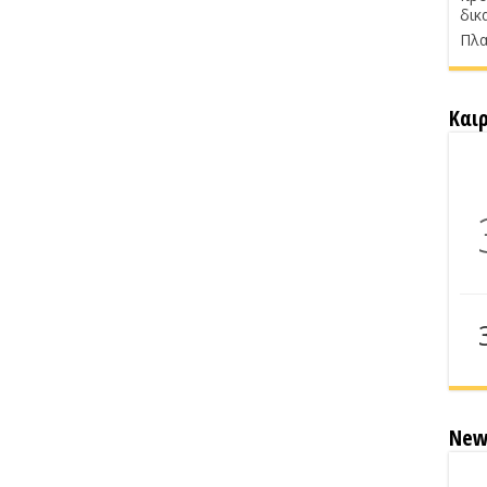
δικ
Πλα
Και
New