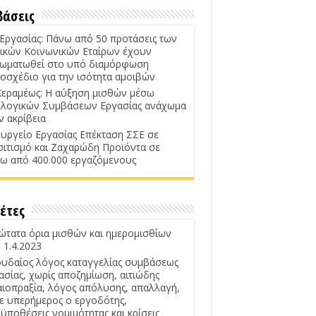
βάσεις
 Εργασίας: Πάνω από 50 προτάσεις των
ικών Κοινωνικών Εταίρων έχουν
ωματωθεί στο υπό διαμόρφωση
οσχέδιο για την ισότητα αμοιβών
Κεραμέως: Η αύξηση μισθών μέσω
λογικών Συμβάσεων Εργασίας ανάχωμα
ν ακρίβεια
υργείο Εργασίας Επέκταση ΣΣΕ σε
σιτισμό και Ζαχαρώδη Προϊόντα σε
ω από 400.000 εργαζόμενους
έτες
ώτατα όρια μισθών και ημερομισθίων
 1.4.2023
υδαίος λόγος καταγγελίας συμβάσεως
ασίας, χωρίς αποζημίωση, αιτιώδης
αιοπραξία, λόγος απόλυσης, απαλλαγή,
ε υπερήμερος ο εργοδότης,
ϋποθέσεις νομιμότητας και κρίσεις