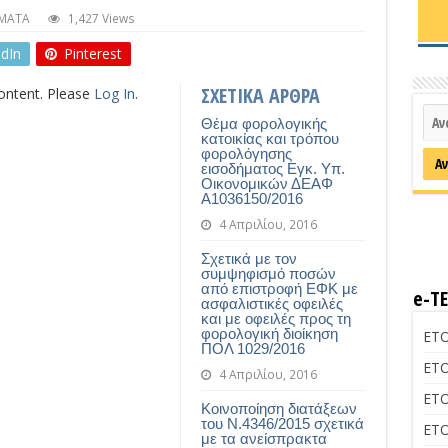
ΜΑΤΑ
1,427 Views
edIn
Pinterest
ΣΧΕΤΙΚΑ ΑΡΘΡΑ
content. Please
Log In
.
Θέμα φορολογικής
κατοικίας και τρόπου
φορολόγησης
εισοδήματος Εγκ. Υπ.
Οικονομικών ΔΕΑΦ
Α1036150/2016
4 Απριλίου, 2016
Σχετικά με τον
συμψηφισμό ποσών
από επιστροφή ΕΦΚ με
e-Τ
ασφαλιστικές οφειλές
και με οφειλές προς τη
φορολογική διοίκηση
ΕΤΟ
ΠΟΛ 1029/2016
ΕΤΟ
4 Απριλίου, 2016
ΕΤΟ
Κοινοποίηση διατάξεων
του Ν.4346/2015 σχετικά
ΕΤΟ
με τα ανείσπρακτα