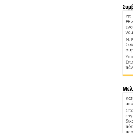
Συμ
Υπ.
Εθν
ενσ
νομ
Ν. 
Συλ
στη
Υπο
Επι
πάν
Μελ
Κατ
από
Σπο
εργ
δικ
πότ
προ