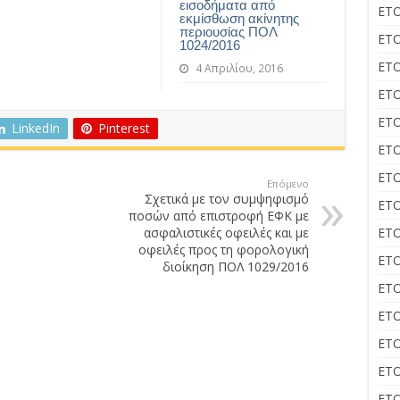
εισοδήματα από
ΕΤΟ
εκμίσθωση ακίνητης
περιουσίας ΠΟΛ
ΕΤΟ
1024/2016
ΕΤΟ
4 Απριλίου, 2016
ΕΤΟ
ΕΤΟ
LinkedIn
Pinterest
ΕΤΟ
ΕΤΟ
Επόμενο
Σχετικά με τον συμψηφισμό
ΕΤΟ
ποσών από επιστροφή ΕΦΚ με
ασφαλιστικές οφειλές και με
ΕΤΟ
οφειλές προς τη φορολογική
ΕΤΟ
διοίκηση ΠΟΛ 1029/2016
ΕΤΟ
ΕΤΟ
ΕΤΟ
ΕΤΟ
ΕΤΟ