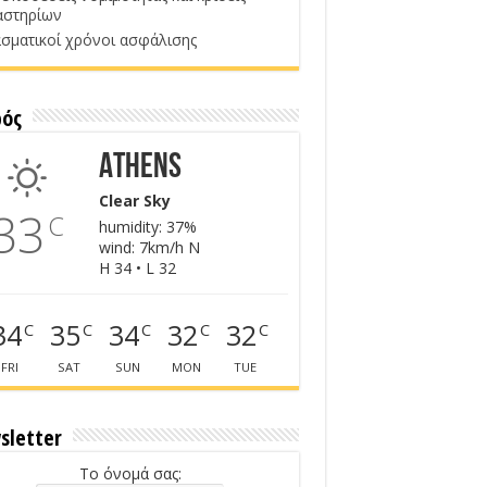
αστηρίων
σματικοί χρόνοι ασφάλισης
ρός
Athens
Clear Sky
33
C
humidity: 37%
wind: 7km/h N
H 34 • L 32
34
35
34
32
32
C
C
C
C
C
FRI
SAT
SUN
MON
TUE
sletter
Το όνομά σας: