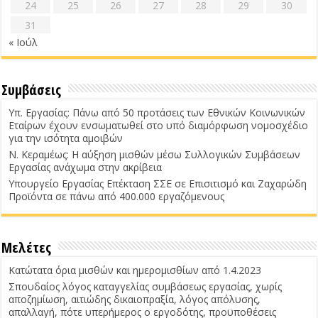
24
25
26
27
28
29
30
31
« Ιούλ
Συμβάσεις
Υπ. Εργασίας: Πάνω από 50 προτάσεις των Εθνικών Κοινωνικών
Εταίρων έχουν ενσωματωθεί στο υπό διαμόρφωση νομοσχέδιο
για την ισότητα αμοιβών
Ν. Κεραμέως: Η αύξηση μισθών μέσω Συλλογικών Συμβάσεων
Εργασίας ανάχωμα στην ακρίβεια
Υπουργείο Εργασίας Επέκταση ΣΣΕ σε Επισιτισμό και Ζαχαρώδη
Προϊόντα σε πάνω από 400.000 εργαζόμενους
Μελέτες
Κατώτατα όρια μισθών και ημερομισθίων από 1.4.2023
Σπουδαίος λόγος καταγγελίας συμβάσεως εργασίας, χωρίς
αποζημίωση, αιτιώδης δικαιοπραξία, λόγος απόλυσης,
απαλλαγή, πότε υπερήμερος ο εργοδότης, προϋποθέσεις