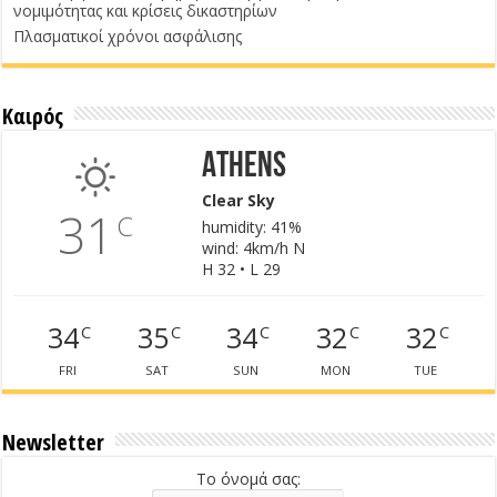
νομιμότητας και κρίσεις δικαστηρίων
Πλασματικοί χρόνοι ασφάλισης
Καιρός
Athens
Clear Sky
31
C
humidity: 41%
wind: 4km/h N
H 32 • L 29
34
35
34
32
32
C
C
C
C
C
FRI
SAT
SUN
MON
TUE
Newsletter
Το όνομά σας: