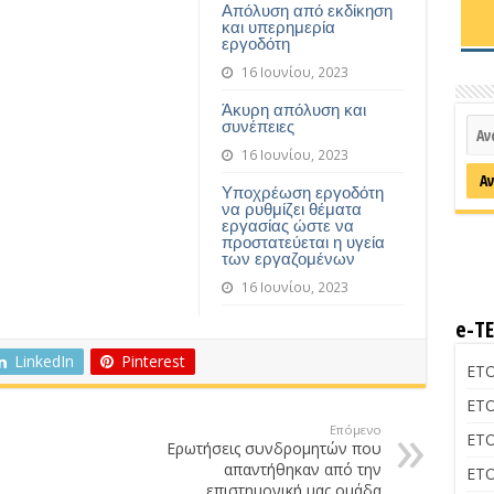
Απόλυση από εκδίκηση
και υπερημερία
εργοδότη
16 Ιουνίου, 2023
Άκυρη απόλυση και
συνέπειες
16 Ιουνίου, 2023
Υποχρέωση εργοδότη
να ρυθμίζει θέματα
εργασίας ώστε να
προστατεύεται η υγεία
των εργαζομένων
16 Ιουνίου, 2023
e-Τ
LinkedIn
Pinterest
ΕΤΟ
ΕΤΟ
Επόμενο
ΕΤΟ
Ερωτήσεις συνδρομητών που
απαντήθηκαν από την
ΕΤΟ
επιστημονική μας ομάδα