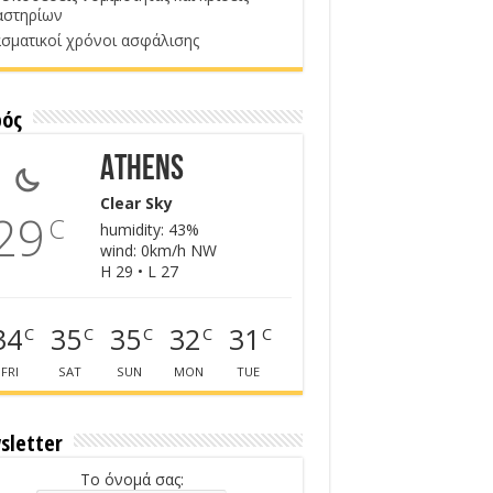
αστηρίων
σματικοί χρόνοι ασφάλισης
ρός
Athens
Clear Sky
29
C
humidity: 43%
wind: 0km/h NW
H 29 • L 27
34
35
35
32
31
C
C
C
C
C
FRI
SAT
SUN
MON
TUE
sletter
Το όνομά σας: