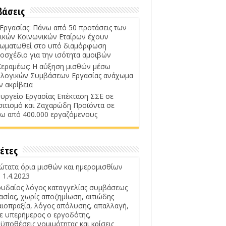
βάσεις
 Εργασίας: Πάνω από 50 προτάσεις των
ικών Κοινωνικών Εταίρων έχουν
ωματωθεί στο υπό διαμόρφωση
οσχέδιο για την ισότητα αμοιβών
Κεραμέως: Η αύξηση μισθών μέσω
λογικών Συμβάσεων Εργασίας ανάχωμα
ν ακρίβεια
υργείο Εργασίας Επέκταση ΣΣΕ σε
σιτισμό και Ζαχαρώδη Προϊόντα σε
ω από 400.000 εργαζόμενους
έτες
ώτατα όρια μισθών και ημερομισθίων
 1.4.2023
υδαίος λόγος καταγγελίας συμβάσεως
ασίας, χωρίς αποζημίωση, αιτιώδης
αιοπραξία, λόγος απόλυσης, απαλλαγή,
ε υπερήμερος ο εργοδότης,
ϋποθέσεις νομιμότητας και κρίσεις