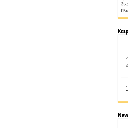
δικ
Πλα
Και
New