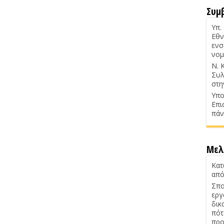
Συμ
Υπ.
Εθν
ενσ
νομ
Ν. 
Συλ
στη
Υπο
Επι
πάν
Μελ
Κατ
από
Σπο
εργ
δικ
πότ
προ