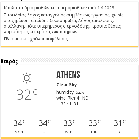
Κατώτατα όρια μισθών και ημερομισθίων από 1.4.2023
Σπουδαίος λόγος καταγγελίας συμβάσεως εργασίας, χωρίς
αποζημίωση, αιτιώδης δικαιοπραξία, λόγος απόλυσης,
απαλλαγή, πότε υπερήμερος ο εργοδότης, προϋποθέσεις
νομιμότητας και κρίσεις δικαστηρίων
Πλασματικοί χρόνοι ασφάλισης
Καιρός
Athens
Clear Sky
32
C
humidity: 52%
wind: 7km/h NE
H 33 • L 31
34
34
33
33
31
C
C
C
C
C
MON
TUE
WED
THU
FRI