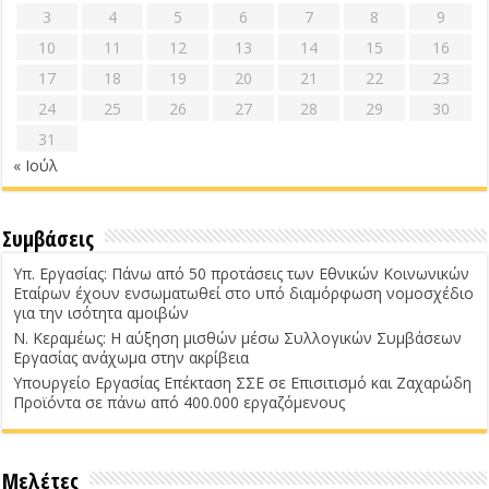
3
4
5
6
7
8
9
10
11
12
13
14
15
16
17
18
19
20
21
22
23
24
25
26
27
28
29
30
31
« Ιούλ
Συμβάσεις
Υπ. Εργασίας: Πάνω από 50 προτάσεις των Εθνικών Κοινωνικών
Εταίρων έχουν ενσωματωθεί στο υπό διαμόρφωση νομοσχέδιο
για την ισότητα αμοιβών
Ν. Κεραμέως: Η αύξηση μισθών μέσω Συλλογικών Συμβάσεων
Εργασίας ανάχωμα στην ακρίβεια
Υπουργείο Εργασίας Επέκταση ΣΣΕ σε Επισιτισμό και Ζαχαρώδη
Προϊόντα σε πάνω από 400.000 εργαζόμενους
Μελέτες