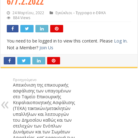
6/7.2.2022
24 Μαρτίου, 2022
Εγκύκλιοι – Έγγραφα e-ΕΦΚΑ
884 Views
You need to be logged in to view this content. Please
Log In
.
Not a Member?
Join Us
Προηγούμενο
Απεικόνιση της επικουρικής
ασφάλισης των υπαγομένων
στο Ταμείο Επικουρικής
Κεφαλαιοποιητικής Ασφάλισης
(ΤΕΚΑ) τακτικών/μετακλητών
υπαλλήλων και λειτουργών
του Δημοσίου καθώς και των
στελεχών των Ενόπλων
Δυνάμεων και των Σωμάτων
Ασφαλείας, κατ’ εφαρμογή των