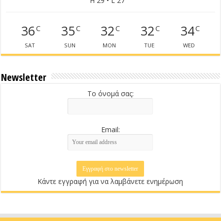
H 29 • L 27
36
35
32
32
34
C
C
C
C
C
SAT
SUN
MON
TUE
WED
Newsletter
Το όνομά σας:
Email:
Κάντε εγγραφή για να λαμβάνετε ενημέρωση