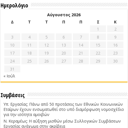
Ημερολόγιο
Αύγουστος 2026
Δ
Τ
Τ
Π
Π
Σ
Κ
1
2
3
4
5
6
7
8
9
10
11
12
13
14
15
16
17
18
19
20
21
22
23
24
25
26
27
28
29
30
31
« Ιούλ
Συμβάσεις
Υπ. Εργασίας: Πάνω από 50 προτάσεις των Εθνικών Κοινωνικών
Εταίρων έχουν ενσωματωθεί στο υπό διαμόρφωση νομοσχέδιο
για την ισότητα αμοιβών
Ν. Κεραμέως: Η αύξηση μισθών μέσω Συλλογικών Συμβάσεων
Εργασίας ανάχωμα στην ακρίβεια