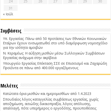
24
25
26
27
28
29
30
31
« Ιούλ
Συμβάσεις
Υπ. Εργασίας: Πάνω από 50 προτάσεις των Εθνικών Κοινωνικών
Εταίρων έχουν ενσωματωθεί στο υπό διαμόρφωση νομοσχέδιο
για την ισότητα αμοιβών
Ν. Κεραμέως: Η αύξηση μισθών μέσω Συλλογικών Συμβάσεων
Εργασίας ανάχωμα στην ακρίβεια
Υπουργείο Εργασίας Επέκταση ΣΣΕ σε Επισιτισμό και Ζαχαρώδη
Προϊόντα σε πάνω από 400.000 εργαζόμενους
Μελέτες
Κατώτατα όρια μισθών και ημερομισθίων από 1.4.2023
Σπουδαίος λόγος καταγγελίας συμβάσεως εργασίας, χωρίς
αποζημίωση, αιτιώδης δικαιοπραξία, λόγος απόλυσης,
απαλλαγή, πότε υπερήμερος ο εργοδότης, προϋποθέσεις