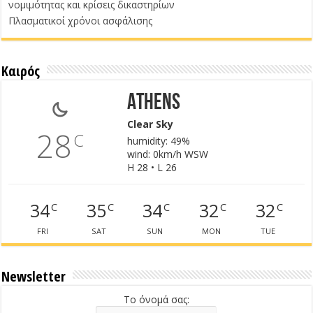
νομιμότητας και κρίσεις δικαστηρίων
Πλασματικοί χρόνοι ασφάλισης
Καιρός
Athens
Clear Sky
28
C
humidity: 49%
wind: 0km/h WSW
H 28 • L 26
34
35
34
32
32
C
C
C
C
C
FRI
SAT
SUN
MON
TUE
Newsletter
Το όνομά σας: