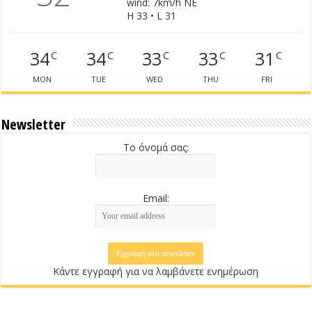
wind: 7km/h NE
H 33 • L 31
34
34
33
33
31
C
C
C
C
C
MON
TUE
WED
THU
FRI
Newsletter
Το όνομά σας:
Email:
Κάντε εγγραφή για να λαμβάνετε ενημέρωση