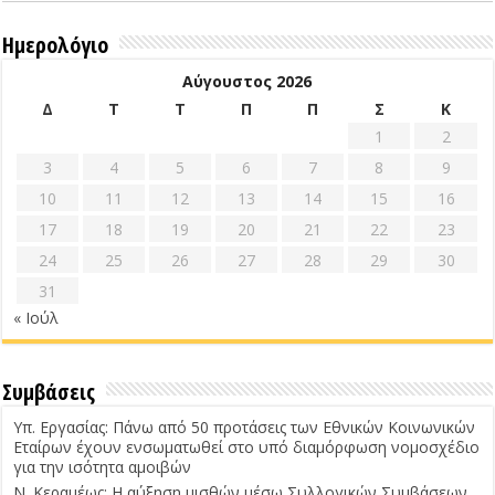
Ημερολόγιο
Αύγουστος 2026
Δ
Τ
Τ
Π
Π
Σ
Κ
1
2
3
4
5
6
7
8
9
10
11
12
13
14
15
16
17
18
19
20
21
22
23
24
25
26
27
28
29
30
31
« Ιούλ
Συμβάσεις
Υπ. Εργασίας: Πάνω από 50 προτάσεις των Εθνικών Κοινωνικών
Εταίρων έχουν ενσωματωθεί στο υπό διαμόρφωση νομοσχέδιο
για την ισότητα αμοιβών
Ν. Κεραμέως: Η αύξηση μισθών μέσω Συλλογικών Συμβάσεων