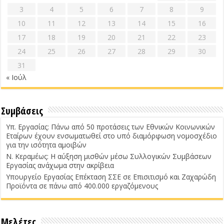
3
4
5
6
7
8
9
10
11
12
13
14
15
16
17
18
19
20
21
22
23
24
25
26
27
28
29
30
31
« Ιούλ
Συμβάσεις
Υπ. Εργασίας: Πάνω από 50 προτάσεις των Εθνικών Κοινωνικών
Εταίρων έχουν ενσωματωθεί στο υπό διαμόρφωση νομοσχέδιο
για την ισότητα αμοιβών
Ν. Κεραμέως: Η αύξηση μισθών μέσω Συλλογικών Συμβάσεων
Εργασίας ανάχωμα στην ακρίβεια
Υπουργείο Εργασίας Επέκταση ΣΣΕ σε Επισιτισμό και Ζαχαρώδη
Προϊόντα σε πάνω από 400.000 εργαζόμενους
Μελέτες