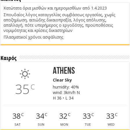
Κατώτατα όρια μισθών και ημερομισθίων από 1.4.2023
Σπουδαίος λόγος καταγγελίας συμβάσεως εργασίας, χωρίς
αποζημίωση, αιτιώδης δικαιοπραξία, λόγος απόλυσης,
απαλλαγή, πότε υπερήμερος ο εργοδότης, προϋποθέσεις
νομιμότητας και κρίσεις δικαστηρίων
Πλασματικοί χρόνοι ασφάλισης
Καιρός
Athens
Clear Sky
35
C
humidity: 40%
wind: 3km/h N
H 36 • L 34
38
34
32
33
33
C
C
C
C
C
SAT
SUN
MON
TUE
WED