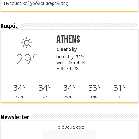
Πλασματικοί χρόνοι ασφάλισης
Καιρός
Athens
Clear Sky
29
C
humidity: 52%
wind: 4km/h N
H 30 • L 28
34
34
34
33
31
C
C
C
C
C
MON
TUE
WED
THU
FRI
Newsletter
Το όνομά σας: