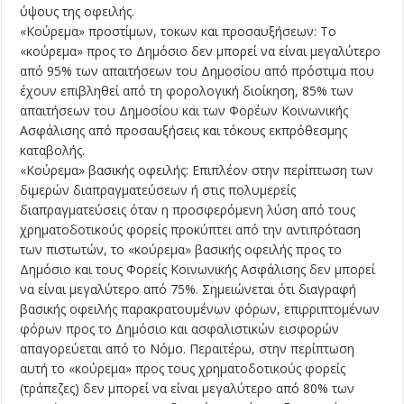
ύψους της οφειλής.
«Κούρεμα» προστίμων, τοκων και προσαυξήσεων: Το
«κούρεμα» προς το Δημόσιο δεν μπορεί να είναι μεγαλύτερο
από 95% των απαιτήσεων του Δημοσίου από πρόστιμα που
έχουν επιβληθεί από τη φορολογική διοίκηση, 85% των
απαιτήσεων του Δημοσίου και των Φορέων Κοινωνικής
Ασφάλισης από προσαυξήσεις και τόκους εκπρόθεσμης
καταβολής.
«Κούρεμα» βασικής οφειλής: Επιπλέον στην περίπτωση των
διμερών διαπραγματεύσεων ή στις πολυμερείς
διαπραγματεύσεις όταν η προσφερόμενη λύση από τους
χρηματοδοτικούς φορείς προκύπτει από την αντιπρόταση
των πιστωτών, το «κούρεμα» βασικής οφειλής προς το
Δημόσιο και τους Φορείς Κοινωνικής Ασφάλισης δεν μπορεί
να είναι μεγαλύτερο από 75%. Σημειώνεται ότι διαγραφή
βασικής οφειλής παρακρατουμένων φόρων, επιρριπτομένων
φόρων προς το Δημόσιο και ασφαλιστικών εισφορών
απαγορεύεται από το Νόμο. Περαιτέρω, στην περίπτωση
αυτή το «κούρεμα» προς τους χρηματοδοτικούς φορείς
(τράπεζες) δεν μπορεί να είναι μεγαλύτερο από 80% των