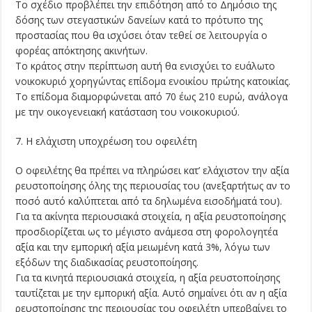
Το σχέδιο προβλέπει την επιδότηση από το Δημόσιο της
δόσης των στεγαστικών δανείων κατά το πρότυπο της
προστασίας που θα ισχύσει όταν τεθεί σε λειτουργία ο
φορέας απόκτησης ακινήτων.
Το κράτος στην περίπτωση αυτή θα ενισχύει το ευάλωτο
νοικοκυριό χορηγώντας επίδομα ενοικίου πρώτης κατοικίας.
Το επίδομα διαμορφώνεται από 70 έως 210 ευρώ, ανάλογα
με την οικογενειακή κατάσταση του νοικοκυριού.
7. Η ελάχιστη υποχρέωση του οφειλέτη
Ο οφειλέτης θα πρέπει να πληρώσει κατ’ ελάχιστον την αξία
ρευστοποίησης όλης της περιουσίας του (ανεξαρτήτως αν το
ποσό αυτό καλύπτεται από τα δηλωμένα εισοδήματά του).
Για τα ακίνητα περιουσιακά στοιχεία, η αξία ρευστοποίησης
προσδιορίζεται ως το μέγιστο ανάμεσα στη φορολογητέα
αξία και την εμπορική αξία μειωμένη κατά 3%, λόγω των
εξόδων της διαδικασίας ρευστοποίησης.
Για τα κινητά περιουσιακά στοιχεία, η αξία ρευστοποίησης
ταυτίζεται με την εμπορική αξία. Αυτό σημαίνει ότι αν η αξία
ρευστοποίησης της περιουσίας του οφειλέτη υπερβαίνει το