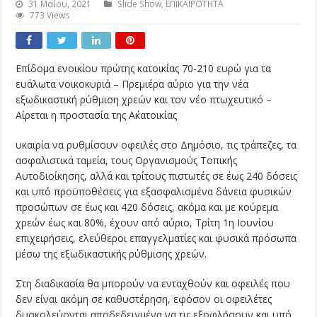
31 Μαΐου, 2021
Slide Show
,
ΕΠΙΚΑΙΡΟΤΗΤΑ
773 Views
Επίδομα ενοικίου πρώτης κατοικίας 70-210 ευρώ για τα
ευάλωτα νοικοκυριά – Πρεμιέρα αύριο για την νέα
εξωδικαστική ρύθμιση χρεών και τον νέο πτωχευτικό –
Αίρεται η προστασία της Α΄κατοικίας
υκαιρία να ρυθμίσουν οφειλές στο Δημόσιο, τις τράπεζες, τα
ασφαλιστικά ταμεία, τους Οργανισμούς Τοπικής
Αυτοδιοίκησης, αλλά και τρίτους πιστωτές σε έως 240 δόσεις
και υπό προϋποθέσεις για εξασφαλισμένα δάνεια φυσικών
προσώπων σε έως και 420 δόσεις, ακόμα και με κούρεμα
χρεών έως και 80%, έχουν από αύριο, Τρίτη 1η Ιουνίου
επιχειρήσεις, ελεύθεροι επαγγελματίες και φυσικά πρόσωπα
μέσω της εξωδικαστικής ρύθμισης χρεών.
Στη διαδικασία θα μπορούν να ενταχθούν και οφειλές που
δεν είναι ακόμη σε καθυστέρηση, εφόσον οι οφειλέτες
δυσκολεύονται αποδεδειγμένα να τις εξοφλήσουν και υπό