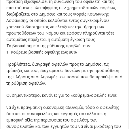
πρόταση εξασφαλίσει τη συναίνεση του οφειλέτη και της
απαιτούμενης πλειοψηφίας των χρηματοδοτικών φορέων,
διαβιβάζεται στο Δημόσιο και τους Φορείς Κοινωνικής
Ασφάλισης, οι οποίοι καλούνται εντός συγκεκριμένου
χρονικού διαστήματος να ελέγξουν την τήρηση των
προϋποθέσεων του Νόμου και εφόσον πληρούνται τότε
αυτομάτως παρέχεται η αυτόματη έγκρισή τους.
Τα βασικά σημεία της ρύθμισης προβλέπουν:
1. Κούρεμα βασικής οφειλής έως 80%
Προβλέπεται διαγραφή οφειλών προς το Δημόσιο, τις
τράπεζες και τους διαχειριστές δανείων με την προϋπόθεση
της πλήρους αποπληρωμής του ποσού που θα προκύψει από
τη ρύθμιση οφειλών.
Oι σημαντικότεροι κανόνες για το «κούρεμα»οφειλής είναι:
να έχει πραγματική οικονομική αδυναμία, τόσο ο οφειλέτης
όσο και οι συνοφειλέτες και εγγυητές του αλλά και η
εμπορική αξία της περιουσίας του οφειλέτη, των
συνοφειλετών και των εγγυητών του να είναι μικρότερη του