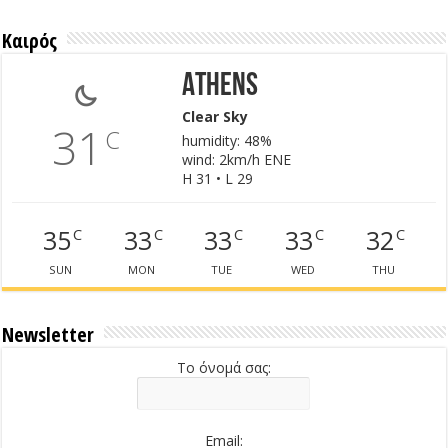
Καιρός
Athens
Clear Sky
31
C
humidity: 48%
wind: 2km/h ENE
H 31 • L 29
35
33
33
33
32
C
C
C
C
C
SUN
MON
TUE
WED
THU
Newsletter
Το όνομά σας:
Email: