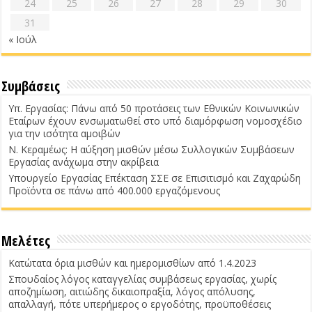
24
25
26
27
28
29
30
31
« Ιούλ
Συμβάσεις
Υπ. Εργασίας: Πάνω από 50 προτάσεις των Εθνικών Κοινωνικών
Εταίρων έχουν ενσωματωθεί στο υπό διαμόρφωση νομοσχέδιο
για την ισότητα αμοιβών
Ν. Κεραμέως: Η αύξηση μισθών μέσω Συλλογικών Συμβάσεων
Εργασίας ανάχωμα στην ακρίβεια
Υπουργείο Εργασίας Επέκταση ΣΣΕ σε Επισιτισμό και Ζαχαρώδη
Προϊόντα σε πάνω από 400.000 εργαζόμενους
Μελέτες
Κατώτατα όρια μισθών και ημερομισθίων από 1.4.2023
Σπουδαίος λόγος καταγγελίας συμβάσεως εργασίας, χωρίς
αποζημίωση, αιτιώδης δικαιοπραξία, λόγος απόλυσης,
απαλλαγή, πότε υπερήμερος ο εργοδότης, προϋποθέσεις