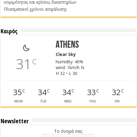
νομιμότητας και κρίσεις δικαστηρίων
Πλασματικοί χρόνοι ασφάλισης
Καιρός
Athens
Clear Sky
31
C
humidity: 40%
wind: 1km/h N
H 32 • L 30
35
34
34
33
32
C
C
C
C
C
MON
TUE
WED
THU
FRI
Newsletter
Το όνομά σας: