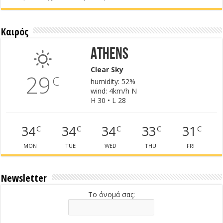
Καιρός
Athens
Clear Sky
29
C
humidity: 52%
wind: 4km/h N
H 30 • L 28
34
34
34
33
31
C
C
C
C
C
MON
TUE
WED
THU
FRI
Newsletter
Το όνομά σας: