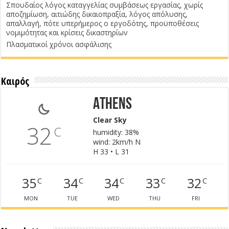
Σπουδαίος λόγος καταγγελίας συμβάσεως εργασίας, χωρίς
αποζημίωση, αιτιώδης δικαιοπραξία, λόγος απόλυσης,
απαλλαγή, πότε υπερήμερος ο εργοδότης, προϋποθέσεις
νομιμότητας και κρίσεις δικαστηρίων
Πλασματικοί χρόνοι ασφάλισης
Καιρός
Athens
Clear Sky
32
C
humidity: 38%
wind: 2km/h N
H 33 • L 31
35
34
34
33
32
C
C
C
C
C
MON
TUE
WED
THU
FRI