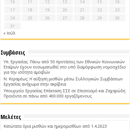
10
11
12
13
14
15
16
17
18
19
20
21
22
23
24
25
26
27
28
29
30
31
« Ιούλ
Συμβάσεις
Υπ. Εργασίας: Πάνω από 50 προτάσεις των Εθνικών Κοινωνικών
Εταίρων έχουν ενσωματωθεί στο υπό διαμόρφωση νομοσχέδιο
για την ισότητα αμοιβών
Ν. Κεραμέως: Η αύξηση μισθών μέσω Συλλογικών Συμβάσεων
Εργασίας ανάχωμα στην ακρίβεια
Υπουργείο Εργασίας Επέκταση ΣΣΕ σε Επισιτισμό και Ζαχαρώδη
Προϊόντα σε πάνω από 400.000 εργαζόμενους
Μελέτες
Κατώτατα όρια μισθών και ημερομισθίων από 1.4.2023