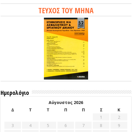
ΤΕΥΧΟΣ ΤΟΥ ΜΗΝΑ
Ημερολόγιο
Αύγουστος 2026
Δ
Τ
Τ
Π
Π
Σ
Κ
1
2
3
4
5
6
7
8
9