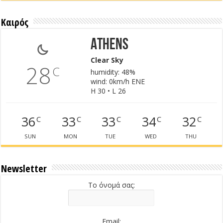
Καιρός
Athens
Clear Sky
28
C
humidity: 48%
wind: 0km/h ENE
H 30 • L 26
36
33
33
34
32
C
C
C
C
C
SUN
MON
TUE
WED
THU
Newsletter
Το όνομά σας:
Email: