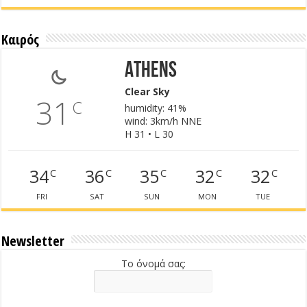
Καιρός
Athens
Clear Sky
31
C
humidity: 41%
wind: 3km/h NNE
H 31 • L 30
34
36
35
32
32
C
C
C
C
C
FRI
SAT
SUN
MON
TUE
Newsletter
Το όνομά σας: