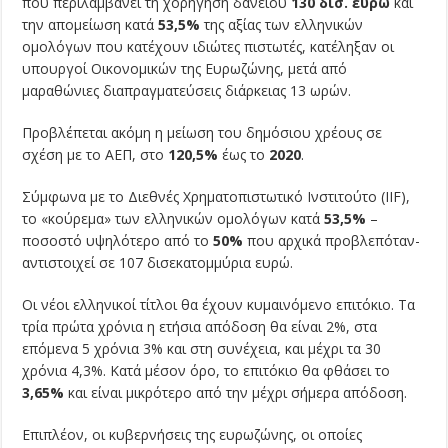
που περιλαμβάνει τη χορήγηση δανείου
130 δισ. ευρώ
και
την απομείωση κατά
53,5%
της αξίας των ελληνικών
ομολόγων που κατέχουν ιδιώτες πιστωτές, κατέληξαν οι
υπουργοί Οικονομικών της Ευρωζώνης, μετά από
μαραθώνιες διαπραγματεύσεις διάρκειας 13 ωρών.
Προβλέπεται ακόμη η μείωση του δημόσιου χρέους σε
σχέση με το ΑΕΠ, στο
120,5%
έως το
2020
.
Σύμφωνα με το Διεθνές Χρηματοπιστωτικό Ινστιτούτο (IIF),
το «κούρεμα» των ελληνικών ομολόγων κατά
53,5%
–
ποσοστό υψηλότερο από το
50%
που αρχικά προβλεπόταν-
αντιστοιχεί σε 107 δισεκατομμύρια ευρώ.
Οι νέοι ελληνικοί τίτλοι θα έχουν κυμαινόμενο επιτόκιο. Τα
τρία πρώτα χρόνια η ετήσια απόδοση θα είναι 2%, στα
επόμενα 5 χρόνια 3% και στη συνέχεια, και μέχρι τα 30
χρόνια 4,3%. Κατά μέσον όρο, το επιτόκιο θα φθάσει το
3,65%
και είναι μικρότερο από την μέχρι σήμερα απόδοση.
Επιπλέον, οι κυβερνήσεις της ευρωζώνης, οι οποίες