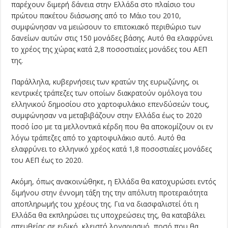
παρέχουν διμερή δάνεια στην Ελλάδα στο πλαίσιο του
πρώτου πακέτου διάσωσης από το Μάιο του 2010,
συμφώνησαν να μειώσουν το επιτοκιακό περιθώριο των
δανείων αυτών στις 150 μονάδες βάσης. Αυτό θα ελαφρύνει
το χρέος της χώρας κατά 2,8 ποσοστιαίες μονάδες του ΑΕΠ
της.
Παράλληλα, κυβερνήσεις των κρατών της ευρωζώνης, οι
κεντρικές τράπεζες των οποίων διακρατούν ομόλογα του
ελληνικού δημοσίου στο χαρτοφυλάκιο επενδύσεών τους,
συμφώνησαν να μεταβιβάζουν στην Ελλάδα έως το 2020
ποσό ίσο με τα μελλοντικά κέρδη που θα αποκομίζουν οι εν
λόγω τράπεζες από το χαρτοφυλάκιο αυτό. Αυτό θα
ελαφρύνει το ελληνικό χρέος κατά 1,8 ποσοστιαίες μονάδες
του ΑΕΠ έως το 2020.
Ακόμη, όπως ανακοινώθηκε, η Ελλάδα θα κατοχυρώσει εντός
διμήνου στην έννομη τάξη της την απόλυτη προτεραιότητα
αποπληρωμής του χρέους της. Για να διασφαλιστεί ότι η
Ελλάδα θα εκπληρώσει τις υποχρεώσεις της, θα καταβάλει
απευθείας σε ειδικό, κλειστό λογαριασμό, ποσό που θα