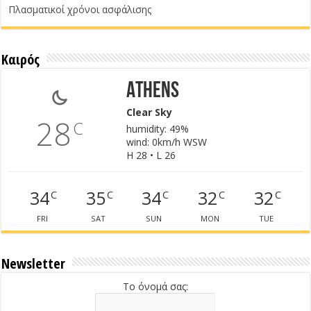
Πλασματικοί χρόνοι ασφάλισης
Καιρός
Athens
Clear Sky
28
C
humidity: 49%
wind: 0km/h WSW
H 28 • L 26
34
35
34
32
32
C
C
C
C
C
FRI
SAT
SUN
MON
TUE
Newsletter
Το όνομά σας: