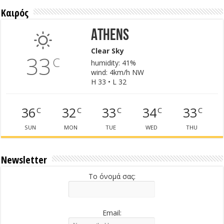
Καιρός
Athens
Clear Sky
33
C
humidity: 41%
wind: 4km/h NW
H 33 • L 32
36
32
33
34
33
C
C
C
C
C
SUN
MON
TUE
WED
THU
Newsletter
Το όνομά σας:
Email: