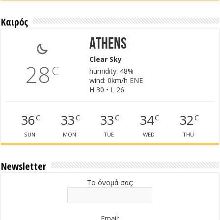
Καιρός
Athens
Clear Sky
28
C
humidity: 48%
wind: 0km/h ENE
H 30 • L 26
36
33
33
34
32
C
C
C
C
C
SUN
MON
TUE
WED
THU
Newsletter
Το όνομά σας:
Email: