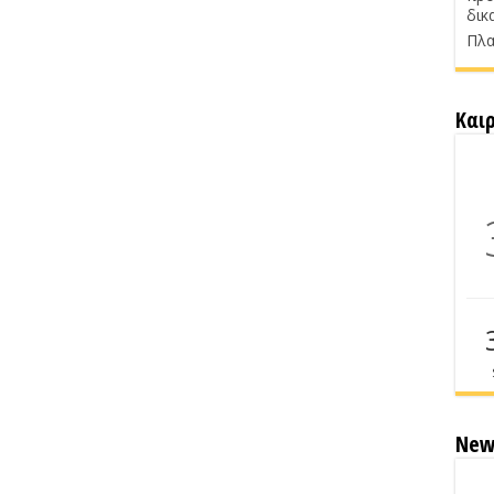
δικ
Πλα
Και
New