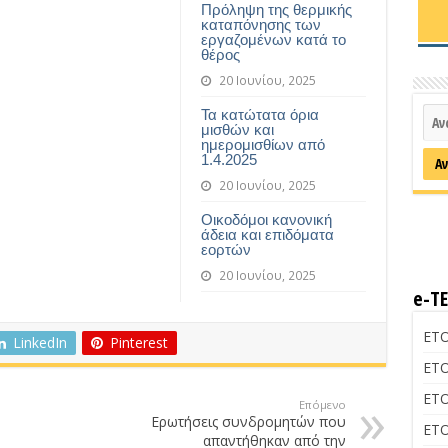
Πρόληψη της θερμικής
καταπόνησης των
εργαζομένων κατά το
θέρος
20 Ιουνίου, 2025
Τα κατώτατα όρια
μισθών και
ημερομισθίων από
1.4.2025
20 Ιουνίου, 2025
Οικοδόμοι κανονική
άδεια και επιδόματα
εορτών
20 Ιουνίου, 2025
e-Τ
ΕΤΟ
LinkedIn
Pinterest
ΕΤΟ
ΕΤΟ
Επόμενο
Ερωτήσεις συνδρομητών που
ΕΤΟ
απαντήθηκαν από την