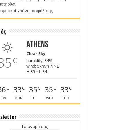
αστηρίων
σματικοί χρόνοι ασφάλισης
ρός
Athens
Clear Sky
35
C
humidity: 34%
wind: 5km/h NNE
H 35 • L 34
36
33
35
35
33
C
C
C
C
C
SUN
MON
TUE
WED
THU
sletter
Το όνομά σας: