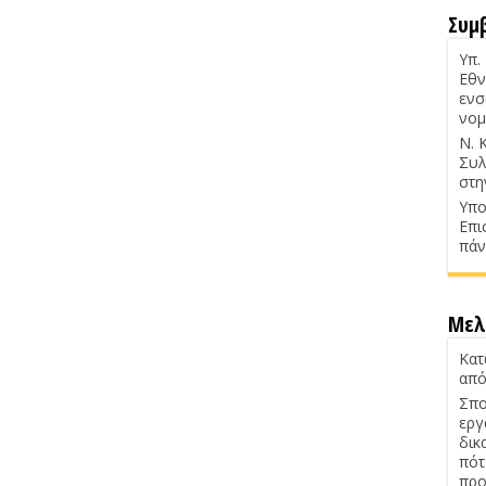
Συμ
Υπ.
Εθν
ενσ
νομ
Ν. 
Συλ
στη
Υπο
Επι
πάν
Μελ
Κατ
από
Σπο
εργ
δικ
πότ
προ