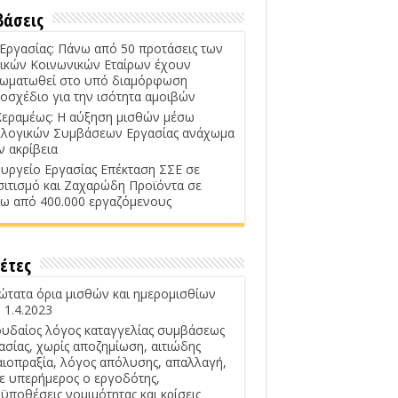
βάσεις
 Εργασίας: Πάνω από 50 προτάσεις των
ικών Κοινωνικών Εταίρων έχουν
ωματωθεί στο υπό διαμόρφωση
οσχέδιο για την ισότητα αμοιβών
Κεραμέως: Η αύξηση μισθών μέσω
λογικών Συμβάσεων Εργασίας ανάχωμα
ν ακρίβεια
υργείο Εργασίας Επέκταση ΣΣΕ σε
σιτισμό και Ζαχαρώδη Προϊόντα σε
ω από 400.000 εργαζόμενους
έτες
ώτατα όρια μισθών και ημερομισθίων
 1.4.2023
υδαίος λόγος καταγγελίας συμβάσεως
ασίας, χωρίς αποζημίωση, αιτιώδης
αιοπραξία, λόγος απόλυσης, απαλλαγή,
ε υπερήμερος ο εργοδότης,
ϋποθέσεις νομιμότητας και κρίσεις