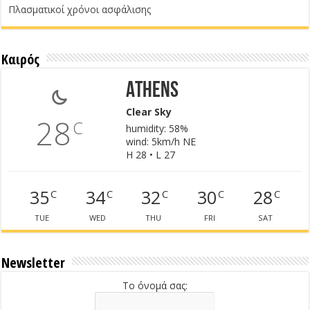
Πλασματικοί χρόνοι ασφάλισης
Καιρός
Athens
Clear Sky
28
C
humidity: 58%
wind: 5km/h NE
H 28 • L 27
35
34
32
30
28
C
C
C
C
C
TUE
WED
THU
FRI
SAT
Newsletter
Το όνομά σας: