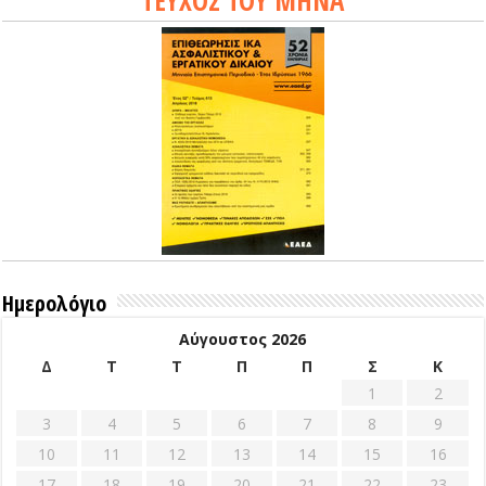
ΤΕΥΧΟΣ ΤΟΥ ΜΗΝΑ
Ημερολόγιο
Αύγουστος 2026
Δ
Τ
Τ
Π
Π
Σ
Κ
1
2
3
4
5
6
7
8
9
10
11
12
13
14
15
16
17
18
19
20
21
22
23