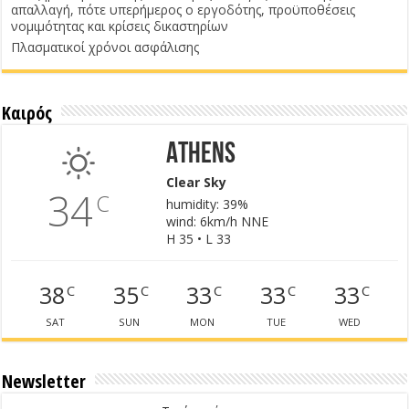
απαλλαγή, πότε υπερήμερος ο εργοδότης, προϋποθέσεις
νομιμότητας και κρίσεις δικαστηρίων
Πλασματικοί χρόνοι ασφάλισης
Καιρός
Athens
Clear Sky
34
C
humidity: 39%
wind: 6km/h NNE
H 35 • L 33
38
35
33
33
33
C
C
C
C
C
SAT
SUN
MON
TUE
WED
Newsletter