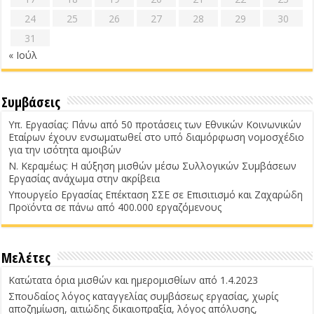
24
25
26
27
28
29
30
31
« Ιούλ
Συμβάσεις
Υπ. Εργασίας: Πάνω από 50 προτάσεις των Εθνικών Κοινωνικών
Εταίρων έχουν ενσωματωθεί στο υπό διαμόρφωση νομοσχέδιο
για την ισότητα αμοιβών
Ν. Κεραμέως: Η αύξηση μισθών μέσω Συλλογικών Συμβάσεων
Εργασίας ανάχωμα στην ακρίβεια
Υπουργείο Εργασίας Επέκταση ΣΣΕ σε Επισιτισμό και Ζαχαρώδη
Προϊόντα σε πάνω από 400.000 εργαζόμενους
Μελέτες
Κατώτατα όρια μισθών και ημερομισθίων από 1.4.2023
Σπουδαίος λόγος καταγγελίας συμβάσεως εργασίας, χωρίς
αποζημίωση, αιτιώδης δικαιοπραξία, λόγος απόλυσης,