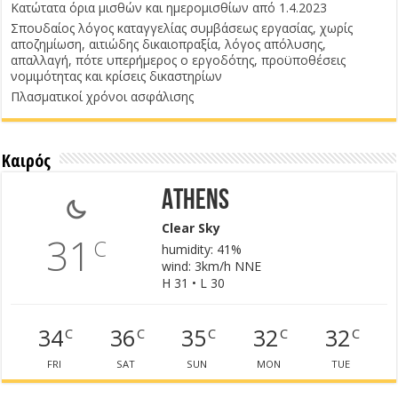
Κατώτατα όρια μισθών και ημερομισθίων από 1.4.2023
Σπουδαίος λόγος καταγγελίας συμβάσεως εργασίας, χωρίς
αποζημίωση, αιτιώδης δικαιοπραξία, λόγος απόλυσης,
απαλλαγή, πότε υπερήμερος ο εργοδότης, προϋποθέσεις
νομιμότητας και κρίσεις δικαστηρίων
Πλασματικοί χρόνοι ασφάλισης
Καιρός
Athens
Clear Sky
31
C
humidity: 41%
wind: 3km/h NNE
H 31 • L 30
34
36
35
32
32
C
C
C
C
C
FRI
SAT
SUN
MON
TUE