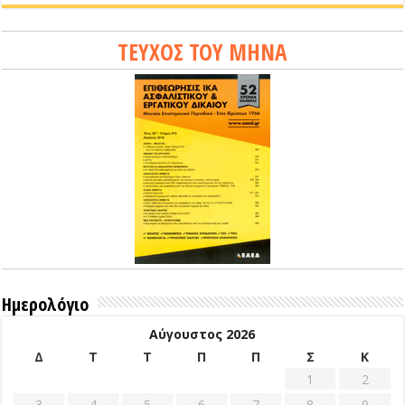
ΤΕΥΧΟΣ ΤΟΥ ΜΗΝΑ
Ημερολόγιο
Αύγουστος 2026
Δ
Τ
Τ
Π
Π
Σ
Κ
1
2
3
4
5
6
7
8
9