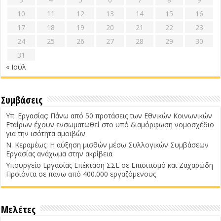
10
11
12
13
14
15
16
17
18
19
20
21
22
23
24
25
26
27
28
29
30
31
« Ιούλ
Συμβάσεις
Υπ. Εργασίας: Πάνω από 50 προτάσεις των Εθνικών Κοινωνικών
Εταίρων έχουν ενσωματωθεί στο υπό διαμόρφωση νομοσχέδιο
για την ισότητα αμοιβών
Ν. Κεραμέως: Η αύξηση μισθών μέσω Συλλογικών Συμβάσεων
Εργασίας ανάχωμα στην ακρίβεια
Υπουργείο Εργασίας Επέκταση ΣΣΕ σε Επισιτισμό και Ζαχαρώδη
Προϊόντα σε πάνω από 400.000 εργαζόμενους
Μελέτες