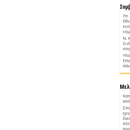
Συμ
Υπ.
Εθν
ενσ
νομ
Ν. 
Συλ
στη
Υπο
Επι
πάν
Μελ
Κατ
από
Σπο
εργ
δικ
πότ
προ