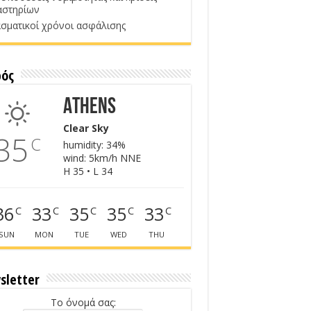
αστηρίων
σματικοί χρόνοι ασφάλισης
ρός
Athens
Clear Sky
35
C
humidity: 34%
wind: 5km/h NNE
H 35 • L 34
36
33
35
35
33
C
C
C
C
C
SUN
MON
TUE
WED
THU
sletter
Το όνομά σας: