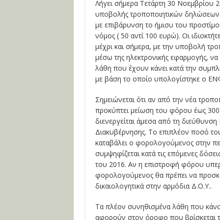
Λήγει σήμερα Τετάρτη 30 Νοεμβρίου 
υποβολής τροποποιητικών δηλώσεων 
με επιβάρυνση το ήμισυ του προστίμ
νόμος ( 50 αντί 100 ευρώ). Οι ιδιοκτή
μέχρι και σήμερα, με την υποβολή τρ
μέσω της ηλεκτρονικής εφαρμογής, ν
λάθη που έχουν κάνει κατά την συμπ
με βάση το οποίο υπολογίστηκε ο ΕΝΦ
Σημειώνεται ότι αν από την νέα τροπ
προκύπτει μείωση του φόρου έως 300
διενεργείται άμεσα από τη διεύθυνση
Διακυβέρνησης. Το επιπλέον ποσό το
καταβάλει ο φορολογούμενος στην πε
συμψηφίζεται κατά τις επόμενες δόσε
του 2016. Αν η επιστροφή φόρου υπερ
φορολογούμενος θα πρέπει να προσκο
δικαιολογητικά στην αρμόδια Δ.Ο.Υ..
Τα πλέον συνηθισμένα λάθη που κάν
αφορούν στον όροφο που βρίσκεται τ