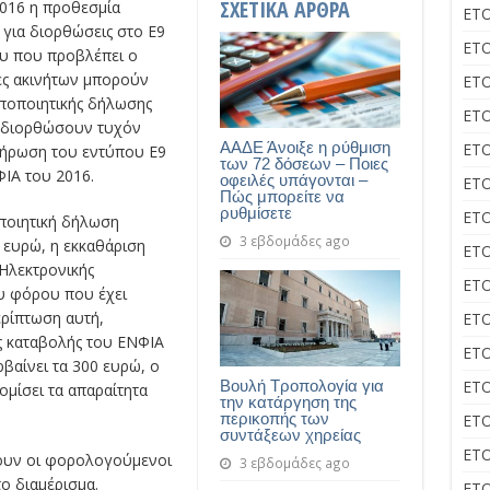
ΣΧΕΤΙΚΑ ΑΡΘΡΑ
2016 η προθεσμία
ΕΤΟ
για διορθώσεις στο Ε9
ΕΤΟ
ου που προβλέπει ο
τες ακινήτων μπορούν
ΕΤΟ
οποποιητικής δήλωσης
ΕΤΟ
α διορθώσουν τυχόν
ΑΑΔΕ Άνοιξε η ρύθμιση
ΕΤΟ
λήρωση του εντύπου Ε9
των 72 δόσεων – Ποιες
ΙΑ του 2016.
οφειλές υπάγονται –
ΕΤΟ
Πώς μπορείτε να
ρυθμίσετε
ΕΤΟ
οποιητική δήλωση
3 εβδομάδες ago
 ευρώ, η εκκαθάριση
ΕΤΟ
 Ηλεκτρονικής
ΕΤΟ
υ φόρου που έχει
ρίπτωση αυτή,
ΕΤΟ
ις καταβολής του ΕΝΦΙΑ
ΕΤΟ
βαίνει τα 300 ευρώ, ο
Βουλή Τροπολογία για
ΕΤΟ
μίσει τα απαραίτητα
την κατάργηση της
περικοπής των
ΕΤΟ
συντάξεων χηρείας
ΕΤΟ
ουν οι φορολογούμενοι
3 εβδομάδες ago
ο διαμέρισμα.
ΕΤΟ