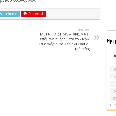
ργείου Οικονομικών.
LinkedIn
Pinterest
Επόμενο
ΜΕΤΑ ΤΟ ΔΗΜΟΨΗΦΙΣΜΑ Η
επόμενη ημέρα μετά το «No»:
Ημε
Τα σενάρια, το «Italexit» και οι
τράπεζες
3
1
1
2
3
« Ι