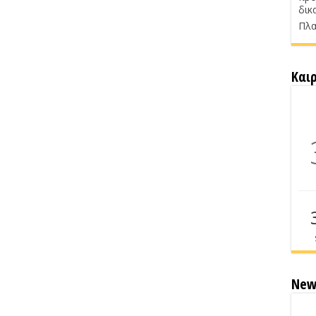
δικ
Πλα
Και
New