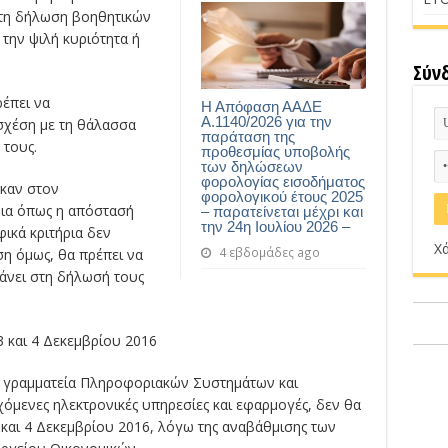
τη δήλωση βοηθητικών
 την ψιλή κυριότητα ή
Σύν
έπει να
Η Απόφαση ΑΑΔΕ
Α.1140/2026 για την
σχέση με τη θάλασσα
παράταση της
 τους.
προθεσμίας υποβολής
των δηλώσεων
φορολογίας εισοδήματος
ηκαν στον
φορολογικού έτους 2025
ρια όπως η απόστασή
– παρατείνεται μέχρι και
την 24η Ιουλίου 2026 –
ικά κριτήρια δεν
Χά
4 εβδομάδες ago
η όμως, θα πρέπει να
άνει στη δήλωσή τους
3 και 4 Δεκεμβρίου 2016
ή γραμματεία Πληροφοριακών Συστημάτων και
εχόμενες ηλεκτρονικές υπηρεσίες και εφαρμογές, δεν θα
 και 4 Δεκεμβρίου 2016, λόγω της αναβάθμισης των