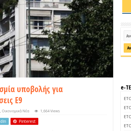
σμία υποβολής για
e-Τ
εις Ε9
ΕΤΟ
ΕΤΟ
,
Οικονομικά Νέα
1,664 Views
ΕΤΟ
edIn
Pinterest
ΕΤΟ