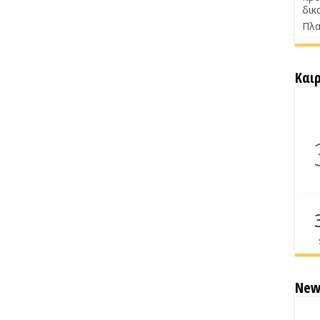
δικ
Πλα
Και
New