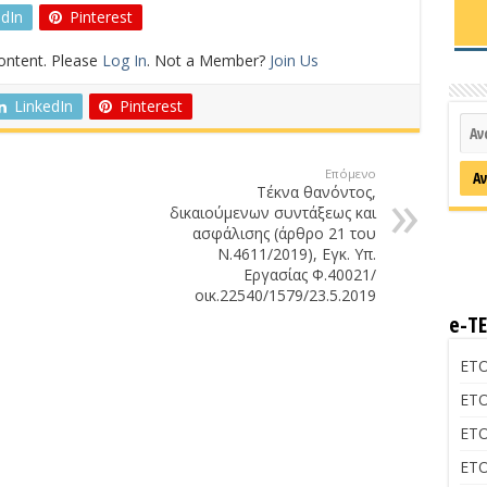
edIn
Pinterest
content. Please
Log In
. Not a Member?
Join Us
LinkedIn
Pinterest
Επόμενο
Τέκνα θανόντος,
δικαιούμενων συντάξεως και
ασφάλισης (άρθρο 21 του
Ν.4611/2019), Εγκ. Υπ.
Εργασίας Φ.40021/
οικ.22540/1579/23.5.2019
e-Τ
ΕΤΟ
ΕΤΟ
ΕΤΟ
ΕΤΟ