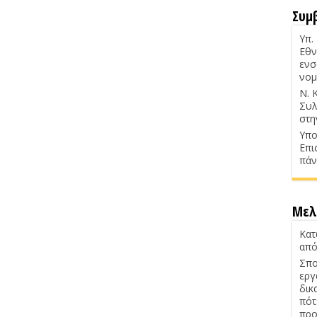
Συμ
Υπ.
Εθν
ενσ
νομ
Ν. 
Συλ
στη
Υπο
Επι
πάν
Μελ
Κατ
από
Σπο
εργ
δικ
πότ
προ