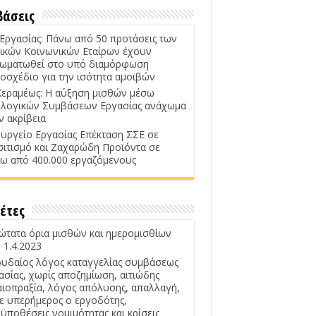
βάσεις
 Εργασίας: Πάνω από 50 προτάσεις των
ικών Κοινωνικών Εταίρων έχουν
ωματωθεί στο υπό διαμόρφωση
οσχέδιο για την ισότητα αμοιβών
Κεραμέως: Η αύξηση μισθών μέσω
λογικών Συμβάσεων Εργασίας ανάχωμα
ν ακρίβεια
υργείο Εργασίας Επέκταση ΣΣΕ σε
σιτισμό και Ζαχαρώδη Προϊόντα σε
ω από 400.000 εργαζόμενους
έτες
ώτατα όρια μισθών και ημερομισθίων
 1.4.2023
υδαίος λόγος καταγγελίας συμβάσεως
ασίας, χωρίς αποζημίωση, αιτιώδης
αιοπραξία, λόγος απόλυσης, απαλλαγή,
ε υπερήμερος ο εργοδότης,
ϋποθέσεις νομιμότητας και κρίσεις