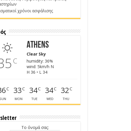
αστηρίων
σματικοί χρόνοι ασφάλισης
ρός
Athens
Clear Sky
35
C
humidity: 36%
wind: 5km/h N
H 36 • L 34
36
33
34
34
32
C
C
C
C
C
SUN
MON
TUE
WED
THU
sletter
Το όνομά σας: