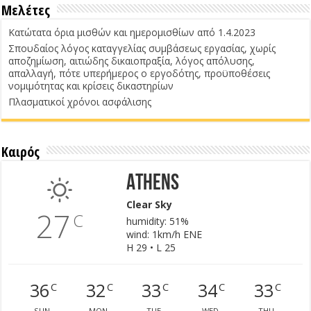
Μελέτες
Κατώτατα όρια μισθών και ημερομισθίων από 1.4.2023
Σπουδαίος λόγος καταγγελίας συμβάσεως εργασίας, χωρίς
αποζημίωση, αιτιώδης δικαιοπραξία, λόγος απόλυσης,
απαλλαγή, πότε υπερήμερος ο εργοδότης, προϋποθέσεις
νομιμότητας και κρίσεις δικαστηρίων
Πλασματικοί χρόνοι ασφάλισης
Καιρός
Athens
Clear Sky
27
C
humidity: 51%
wind: 1km/h ENE
H 29 • L 25
36
32
33
34
33
C
C
C
C
C
SUN
MON
TUE
WED
THU