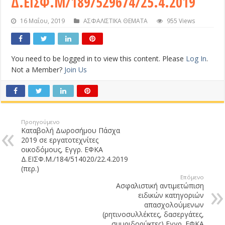
Δ.ΕΙΣΦ.Μ/189/529674/25.4.2019
16 Μαΐου, 2019
ΑΣΦΑΛΙΣΤΙΚΑ ΘΕΜΑΤΑ
955 Views
You need to be logged in to view this content. Please
Log In
.
Not a Member?
Join Us
Προηγούμενο
Καταβολή Δωροσήμου Πάσχα
2019 σε εργατοτεχνίτες
οικοδόμους, Εγγρ. ΕΦΚΑ
Δ.ΕΙΣΦ.Μ./184/514020/22.4.2019
(περ.)
Επόμενο
Ασφαλιστική αντιμετώπιση
ειδικών κατηγοριών
απασχολούμενων
(ρητινοσυλλέκτες, δασεργάτες,
σμυριδορύκτες) Εγγρ. ΕΦΚΑ