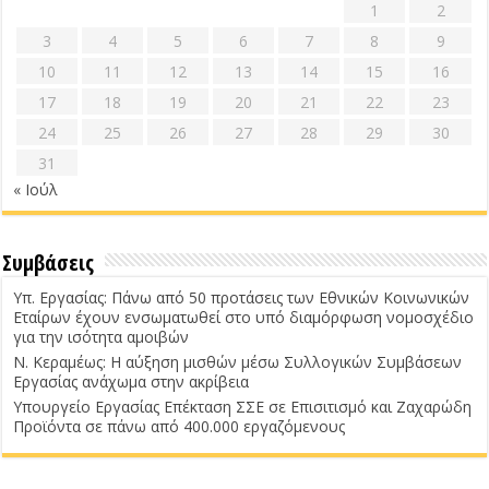
1
2
3
4
5
6
7
8
9
10
11
12
13
14
15
16
17
18
19
20
21
22
23
24
25
26
27
28
29
30
31
« Ιούλ
Συμβάσεις
Υπ. Εργασίας: Πάνω από 50 προτάσεις των Εθνικών Κοινωνικών
Εταίρων έχουν ενσωματωθεί στο υπό διαμόρφωση νομοσχέδιο
για την ισότητα αμοιβών
Ν. Κεραμέως: Η αύξηση μισθών μέσω Συλλογικών Συμβάσεων
Εργασίας ανάχωμα στην ακρίβεια
Υπουργείο Εργασίας Επέκταση ΣΣΕ σε Επισιτισμό και Ζαχαρώδη
Προϊόντα σε πάνω από 400.000 εργαζόμενους