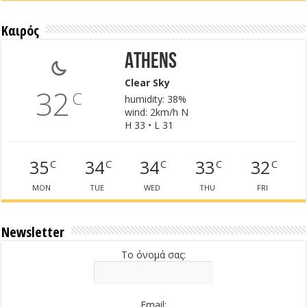
Καιρός
Athens
Clear Sky
32
C
humidity: 38%
wind: 2km/h N
H 33 • L 31
35
34
34
33
32
C
C
C
C
C
MON
TUE
WED
THU
FRI
Newsletter
Το όνομά σας:
Email: