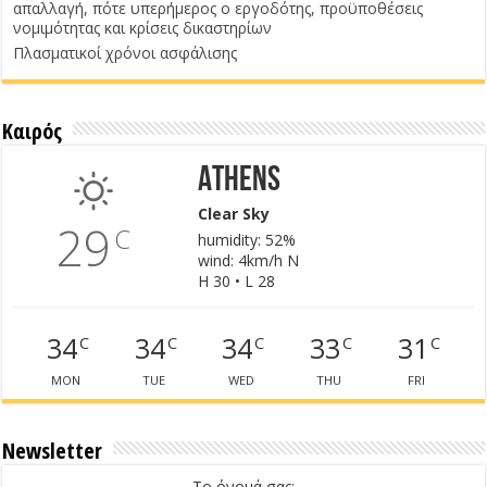
απαλλαγή, πότε υπερήμερος ο εργοδότης, προϋποθέσεις
νομιμότητας και κρίσεις δικαστηρίων
Πλασματικοί χρόνοι ασφάλισης
Καιρός
Athens
Clear Sky
29
C
humidity: 52%
wind: 4km/h N
H 30 • L 28
34
34
34
33
31
C
C
C
C
C
MON
TUE
WED
THU
FRI
Newsletter
Το όνομά σας: