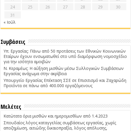
24
25
26
27
28
29
30
31
« Ιούλ
Συμβάσεις
Υπ. Εργασίας: Πάνω από 50 προτάσεις των Εθνικών Κοινωνικών
Εταίρων έχουν ενσωματωθεί στο υπό διαμόρφωση νομοσχέδιο
για την ισότητα αμοιβών
Ν. Κεραμέως: Η αύξηση μισθών μέσω Συλλογικών Συμβάσεων
Εργασίας ανάχωμα στην ακρίβεια
Υπουργείο Εργασίας Επέκταση ΣΣΕ σε Επισιτισμό και Ζαχαρώδη
Προϊόντα σε πάνω από 400.000 εργαζόμενους
Μελέτες
Κατώτατα όρια μισθών και ημερομισθίων από 1.4.2023
Σπουδαίος λόγος καταγγελίας συμβάσεως εργασίας, χωρίς
αποζημίωση, αιτιώδης δικαιοπραξία, λόγος απόλυσης,