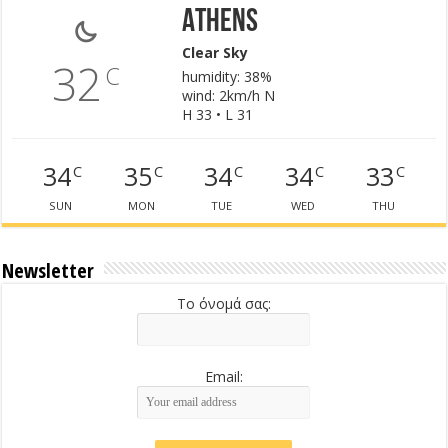
Athens
Clear Sky
32
C
humidity: 38%
wind: 2km/h N
H 33 • L 31
34
35
34
34
33
C
C
C
C
C
SUN
MON
TUE
WED
THU
Newsletter
Το όνομά σας:
Email: