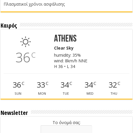
Πλασματικοί χρόνοι ασφάλισης
Καιρός
Athens
Clear Sky
36
C
humidity: 35%
wind: 8km/h NNE
H 36 • L 34
36
33
34
34
32
C
C
C
C
C
SUN
MON
TUE
WED
THU
Newsletter
Το όνομά σας: