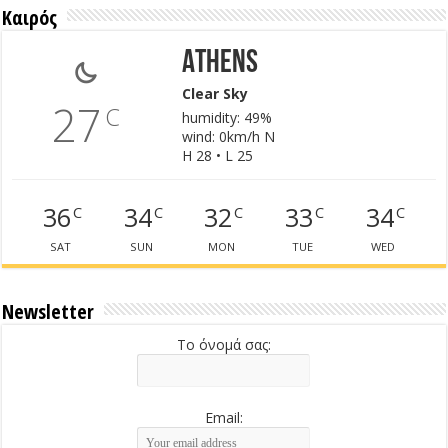
Καιρός
Athens
Clear Sky
27
C
humidity: 49%
wind: 0km/h N
H 28 • L 25
36
34
32
33
34
C
C
C
C
C
SAT
SUN
MON
TUE
WED
Newsletter
Το όνομά σας:
Email: