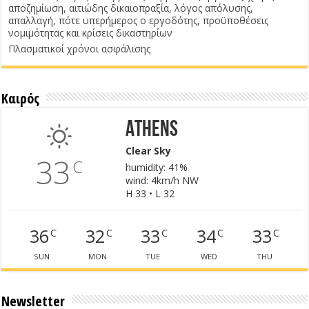
αποζημίωση, αιτιώδης δικαιοπραξία, λόγος απόλυσης,
απαλλαγή, πότε υπερήμερος ο εργοδότης, προϋποθέσεις
νομιμότητας και κρίσεις δικαστηρίων
Πλασματικοί χρόνοι ασφάλισης
Καιρός
Athens
Clear Sky
33
C
humidity: 41%
wind: 4km/h NW
H 33 • L 32
36
32
33
34
33
C
C
C
C
C
SUN
MON
TUE
WED
THU
Newsletter