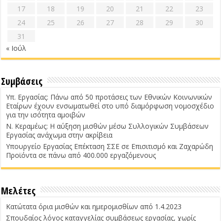
17
18
19
20
21
22
23
24
25
26
27
28
29
30
31
« Ιούλ
Συμβάσεις
Υπ. Εργασίας: Πάνω από 50 προτάσεις των Εθνικών Κοινωνικών
Εταίρων έχουν ενσωματωθεί στο υπό διαμόρφωση νομοσχέδιο
για την ισότητα αμοιβών
Ν. Κεραμέως: Η αύξηση μισθών μέσω Συλλογικών Συμβάσεων
Εργασίας ανάχωμα στην ακρίβεια
Υπουργείο Εργασίας Επέκταση ΣΣΕ σε Επισιτισμό και Ζαχαρώδη
Προϊόντα σε πάνω από 400.000 εργαζόμενους
Μελέτες
Κατώτατα όρια μισθών και ημερομισθίων από 1.4.2023
Σπουδαίος λόγος καταγγελίας συμβάσεως εργασίας, χωρίς