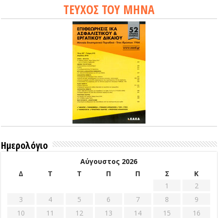
ΤΕΥΧΟΣ ΤΟΥ ΜΗΝΑ
Ημερολόγιο
Αύγουστος 2026
Δ
Τ
Τ
Π
Π
Σ
Κ
1
2
3
4
5
6
7
8
9
10
11
12
13
14
15
16