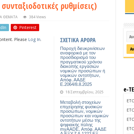
 συνταξιοδοτικές ρυθμίσεις)
Α ΘΕΜΑΤΑ
384 Views
edIn
Pinterest
ΣΧΕΤΙΚΑ ΑΡΘΡΑ
content. Please
Log In
.
Παροχή διευκρινίσεων
αναφορικά με τον
προσδιορισμό του
πραγματικού χρόνου
διακοπής εργασιών
νομικών προσώπων ή
νομικών οντοτήτων,
Απόφ. ΑΑΔΕ
Ε.2064/8.8.2025
e-Τ
18 Σεπτεμβρίου, 2025
ΕΤΟ
Μεταβολή στοιχείων
επιχείρησης φυσικών
ΕΤΟ
προσώπων, νομικών
προσώπων και νομικών
ΕΤΟ
οντοτήτων μέσω της
ψηφιακής πύλης
ΕΤΟ
myAADE, Απόφ. ΑΑΔΕ
Δ.ΕΞΥ.Ζ Α.1222 ΕΞ