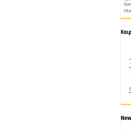
δικ
Πλα
Και
New