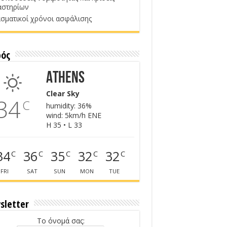
αστηρίων
σματικοί χρόνοι ασφάλισης
ρός
Athens
Clear Sky
34
C
humidity: 36%
wind: 5km/h ENE
H 35 • L 33
34
36
35
32
32
C
C
C
C
C
FRI
SAT
SUN
MON
TUE
sletter
Το όνομά σας: