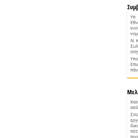
Συμ
Υπ.
Εθν
ενσ
νομ
Ν. 
Συλ
στη
Υπο
Επι
πάν
Μελ
Κατ
από
Σπο
εργ
δικ
πότ
προ