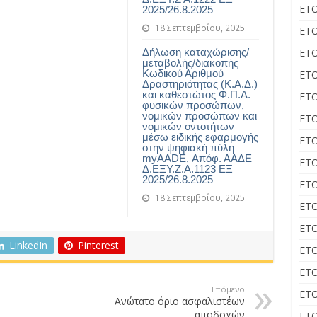
ΕΤΟ
2025/26.8.2025
18 Σεπτεμβρίου, 2025
ΕΤΟ
Δήλωση καταχώρισης/
ΕΤΟ
μεταβολής/διακοπής
Κωδικού Αριθμού
ΕΤΟ
Δραστηριότητας (Κ.Α.Δ.)
και καθεστώτος Φ.Π.Α.
ΕΤΟ
φυσικών προσώπων,
νομικών προσώπων και
ΕΤΟ
νομικών οντοτήτων
μέσω ειδικής εφαρμογής
ΕΤΟ
στην ψηφιακή πύλη
myAADE, Απόφ. ΑΑΔΕ
ΕΤΟ
Δ.ΕΞΥ.Ζ.Α.1123 ΕΞ
2025/26.8.2025
ΕΤΟ
18 Σεπτεμβρίου, 2025
ΕΤΟ
ΕΤΟ
LinkedIn
Pinterest
ΕΤΟ
ΕΤΟ
Επόμενο
ΕΤΟ
Ανώτατο όριο ασφαλιστέων
αποδοχών
ΕΤΟ