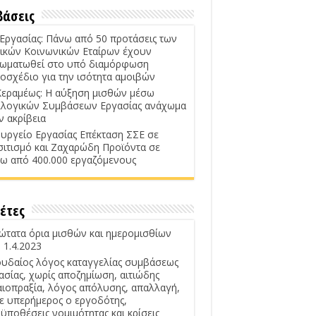
βάσεις
 Εργασίας: Πάνω από 50 προτάσεις των
ικών Κοινωνικών Εταίρων έχουν
ωματωθεί στο υπό διαμόρφωση
οσχέδιο για την ισότητα αμοιβών
Κεραμέως: Η αύξηση μισθών μέσω
λογικών Συμβάσεων Εργασίας ανάχωμα
ν ακρίβεια
υργείο Εργασίας Επέκταση ΣΣΕ σε
σιτισμό και Ζαχαρώδη Προϊόντα σε
ω από 400.000 εργαζόμενους
έτες
ώτατα όρια μισθών και ημερομισθίων
 1.4.2023
υδαίος λόγος καταγγελίας συμβάσεως
ασίας, χωρίς αποζημίωση, αιτιώδης
αιοπραξία, λόγος απόλυσης, απαλλαγή,
ε υπερήμερος ο εργοδότης,
ϋποθέσεις νομιμότητας και κρίσεις