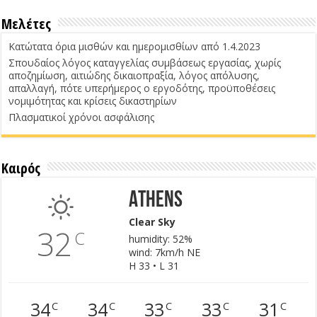
Μελέτες
Κατώτατα όρια μισθών και ημερομισθίων από 1.4.2023
Σπουδαίος λόγος καταγγελίας συμβάσεως εργασίας, χωρίς
αποζημίωση, αιτιώδης δικαιοπραξία, λόγος απόλυσης,
απαλλαγή, πότε υπερήμερος ο εργοδότης, προϋποθέσεις
νομιμότητας και κρίσεις δικαστηρίων
Πλασματικοί χρόνοι ασφάλισης
Καιρός
Athens
Clear Sky
32
C
humidity: 52%
wind: 7km/h NE
H 33 • L 31
34
34
33
33
31
C
C
C
C
C