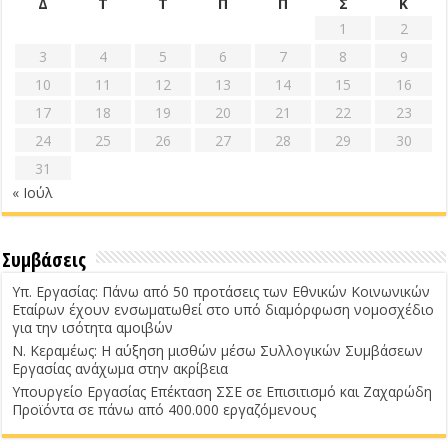
Δ
Τ
Τ
Π
Π
Σ
Κ
1
2
3
4
5
6
7
8
9
10
11
12
13
14
15
16
17
18
19
20
21
22
23
24
25
26
27
28
29
30
31
« Ιούλ
Συμβάσεις
Υπ. Εργασίας: Πάνω από 50 προτάσεις των Εθνικών Κοινωνικών
Εταίρων έχουν ενσωματωθεί στο υπό διαμόρφωση νομοσχέδιο
για την ισότητα αμοιβών
Ν. Κεραμέως: Η αύξηση μισθών μέσω Συλλογικών Συμβάσεων
Εργασίας ανάχωμα στην ακρίβεια
Υπουργείο Εργασίας Επέκταση ΣΣΕ σε Επισιτισμό και Ζαχαρώδη
Προϊόντα σε πάνω από 400.000 εργαζόμενους