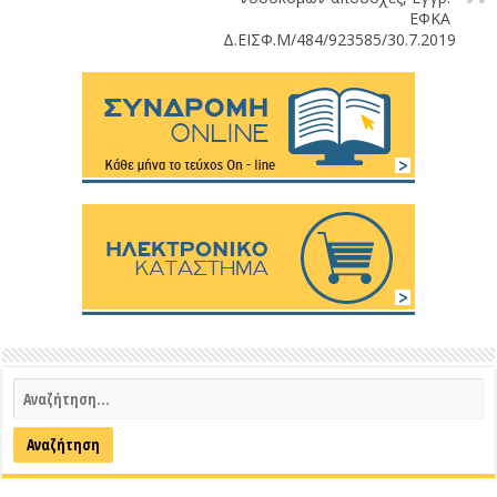
ΕΦΚΑ
Δ.ΕΙΣΦ.Μ/484/923585/30.7.2019