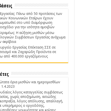
βάσεις
 Εργασίας: Πάνω από 50 προτάσεις των
ικών Κοινωνικών Εταίρων έχουν
ωματωθεί στο υπό διαμόρφωση
οσχέδιο για την ισότητα αμοιβών
Κεραμέως: Η αύξηση μισθών μέσω
λογικών Συμβάσεων Εργασίας ανάχωμα
ν ακρίβεια
υργείο Εργασίας Επέκταση ΣΣΕ σε
σιτισμό και Ζαχαρώδη Προϊόντα σε
ω από 400.000 εργαζόμενους
έτες
ώτατα όρια μισθών και ημερομισθίων
 1.4.2023
υδαίος λόγος καταγγελίας συμβάσεως
ασίας, χωρίς αποζημίωση, αιτιώδης
αιοπραξία, λόγος απόλυσης, απαλλαγή,
ε υπερήμερος ο εργοδότης,
ϋποθέσεις νομιμότητας και κρίσεις