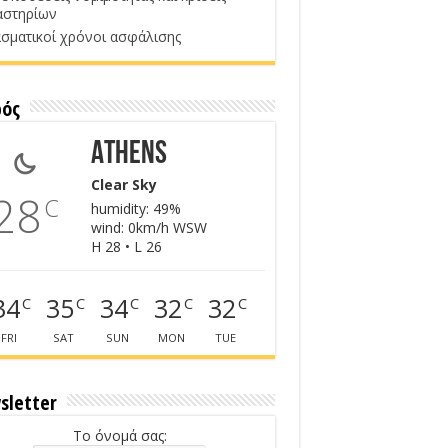
αστηρίων
σματικοί χρόνοι ασφάλισης
ρός
Athens
Clear Sky
28
C
humidity: 49%
wind: 0km/h WSW
H 28 • L 26
34
35
34
32
32
C
C
C
C
C
FRI
SAT
SUN
MON
TUE
sletter
Το όνομά σας: