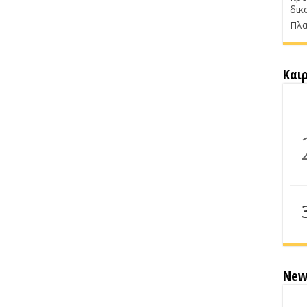
δικ
Πλα
Και
New