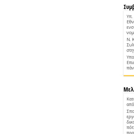
Συμ
Υπ.
Εθν
ενσ
νομ
Ν. 
Συλ
στη
Υπο
Επι
πάν
Μελ
Κατ
από
Σπο
εργ
δικ
πότ
προ