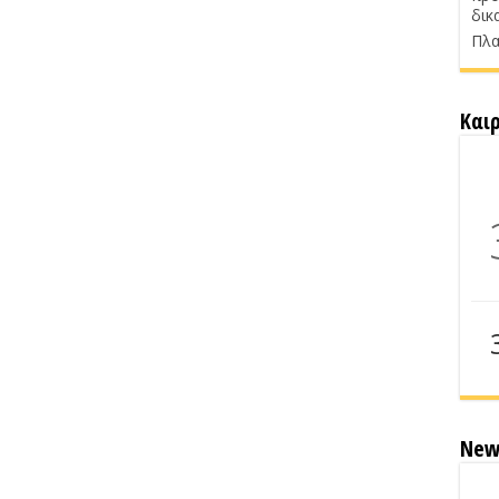
δικ
Πλα
Και
New