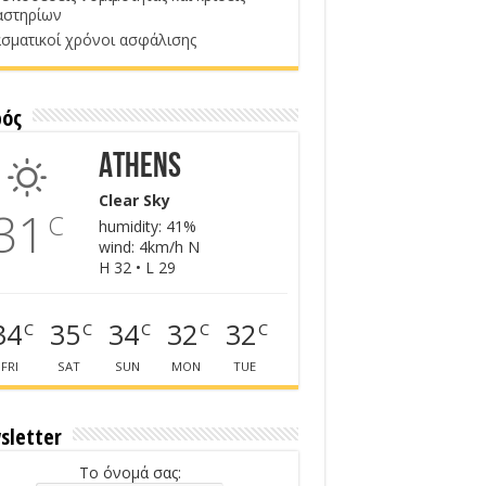
αστηρίων
σματικοί χρόνοι ασφάλισης
ρός
Athens
Clear Sky
31
C
humidity: 41%
wind: 4km/h N
H 32 • L 29
34
35
34
32
32
C
C
C
C
C
FRI
SAT
SUN
MON
TUE
sletter
Το όνομά σας: