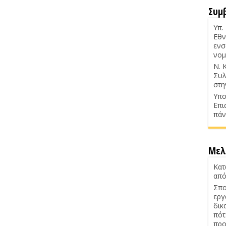
Συμ
Υπ.
Εθν
ενσ
νομ
Ν. 
Συλ
στη
Υπο
Επι
πάν
Μελ
Κατ
από
Σπο
εργ
δικ
πότ
προ