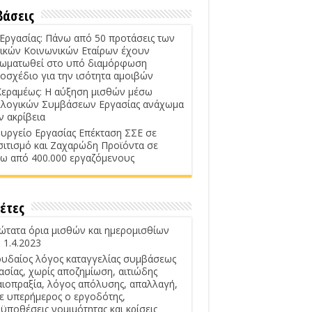
βάσεις
 Εργασίας: Πάνω από 50 προτάσεις των
ικών Κοινωνικών Εταίρων έχουν
ωματωθεί στο υπό διαμόρφωση
οσχέδιο για την ισότητα αμοιβών
Κεραμέως: Η αύξηση μισθών μέσω
λογικών Συμβάσεων Εργασίας ανάχωμα
ν ακρίβεια
υργείο Εργασίας Επέκταση ΣΣΕ σε
σιτισμό και Ζαχαρώδη Προϊόντα σε
ω από 400.000 εργαζόμενους
έτες
ώτατα όρια μισθών και ημερομισθίων
 1.4.2023
υδαίος λόγος καταγγελίας συμβάσεως
ασίας, χωρίς αποζημίωση, αιτιώδης
αιοπραξία, λόγος απόλυσης, απαλλαγή,
ε υπερήμερος ο εργοδότης,
ϋποθέσεις νομιμότητας και κρίσεις