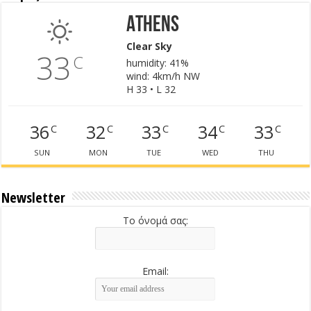
Athens
Clear Sky
33
C
humidity: 41%
wind: 4km/h NW
H 33 • L 32
36
32
33
34
33
C
C
C
C
C
SUN
MON
TUE
WED
THU
Newsletter
Το όνομά σας:
Email: