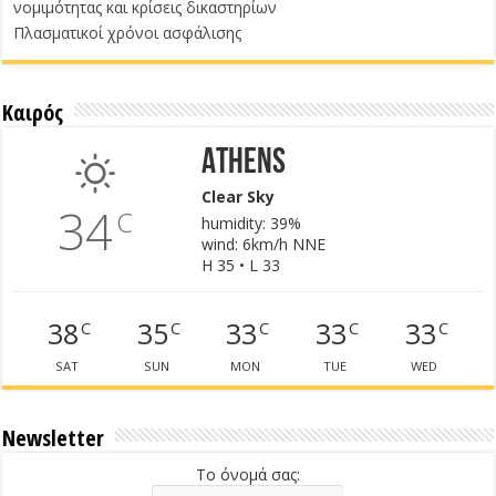
νομιμότητας και κρίσεις δικαστηρίων
Πλασματικοί χρόνοι ασφάλισης
Καιρός
Athens
Clear Sky
34
C
humidity: 39%
wind: 6km/h NNE
H 35 • L 33
38
35
33
33
33
C
C
C
C
C
SAT
SUN
MON
TUE
WED
Newsletter
Το όνομά σας: