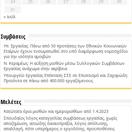
24
25
26
27
28
29
30
31
« Ιούλ
Συμβάσεις
Υπ. Εργασίας: Πάνω από 50 προτάσεις των Εθνικών Κοινωνικών
Εταίρων έχουν ενσωματωθεί στο υπό διαμόρφωση νομοσχέδιο
για την ισότητα αμοιβών
Ν. Κεραμέως: Η αύξηση μισθών μέσω Συλλογικών Συμβάσεων
Εργασίας ανάχωμα στην ακρίβεια
Υπουργείο Εργασίας Επέκταση ΣΣΕ σε Επισιτισμό και Ζαχαρώδη
Προϊόντα σε πάνω από 400.000 εργαζόμενους
Μελέτες
Κατώτατα όρια μισθών και ημερομισθίων από 1.4.2023
Σπουδαίος λόγος καταγγελίας συμβάσεως εργασίας, χωρίς
αποζημίωση, αιτιώδης δικαιοπραξία, λόγος απόλυσης,
απαλλαγή, πότε υπερήμερος ο εργοδότης, προϋποθέσεις