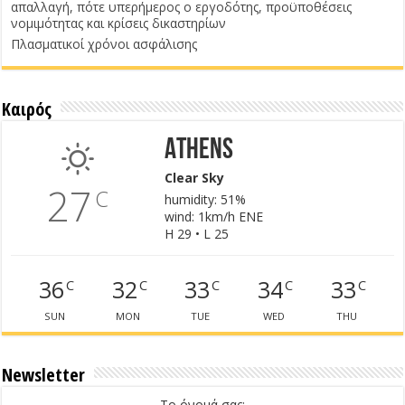
απαλλαγή, πότε υπερήμερος ο εργοδότης, προϋποθέσεις
νομιμότητας και κρίσεις δικαστηρίων
Πλασματικοί χρόνοι ασφάλισης
Καιρός
Athens
Clear Sky
27
C
humidity: 51%
wind: 1km/h ENE
H 29 • L 25
36
32
33
34
33
C
C
C
C
C
SUN
MON
TUE
WED
THU
Newsletter
Το όνομά σας: