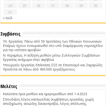
24
25
26
27
28
29
30
31
« Ιούλ
Συμβάσεις
Υπ. Εργασίας: Πάνω από 50 προτάσεις των Εθνικών Κοινωνικών
Εταίρων έχουν ενσωματωθεί στο υπό διαμόρφωση νομοσχέδιο
για την ισότητα αμοιβών
Ν. Κεραμέως: Η αύξηση μισθών μέσω Συλλογικών Συμβάσεων
Εργασίας ανάχωμα στην ακρίβεια
Υπουργείο Εργασίας Επέκταση ΣΣΕ σε Επισιτισμό και Ζαχαρώδη
Προϊόντα σε πάνω από 400.000 εργαζόμενους
Μελέτες
Κατώτατα όρια μισθών και ημερομισθίων από 1.4.2023
Σπουδαίος λόγος καταγγελίας συμβάσεως εργασίας, χωρίς
αποζημίωση, αιτιώδης δικαιοπραξία, λόγος απόλυσης,