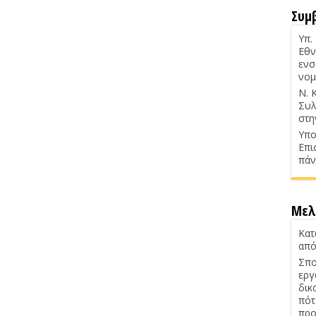
Συμ
Υπ.
Εθν
ενσ
νομ
Ν. 
Συλ
στη
Υπο
Επι
πάν
Μελ
Κατ
από
Σπο
εργ
δικ
πότ
προ