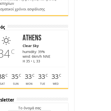
αστηρίων
σματικοί χρόνοι ασφάλισης
ρός
Athens
Clear Sky
34
C
humidity: 39%
wind: 6km/h NNE
H 35 • L 33
38
35
33
33
33
C
C
C
C
C
SAT
SUN
MON
TUE
WED
sletter
Το όνομά σας: