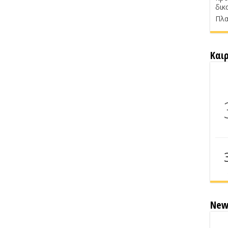
δικ
Πλα
Και
New