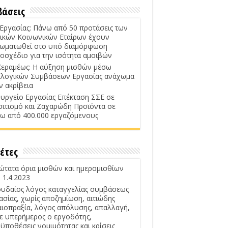
βάσεις
 Εργασίας: Πάνω από 50 προτάσεις των
ικών Κοινωνικών Εταίρων έχουν
ωματωθεί στο υπό διαμόρφωση
οσχέδιο για την ισότητα αμοιβών
Κεραμέως: Η αύξηση μισθών μέσω
λογικών Συμβάσεων Εργασίας ανάχωμα
ν ακρίβεια
υργείο Εργασίας Επέκταση ΣΣΕ σε
σιτισμό και Ζαχαρώδη Προϊόντα σε
ω από 400.000 εργαζόμενους
έτες
ώτατα όρια μισθών και ημερομισθίων
 1.4.2023
υδαίος λόγος καταγγελίας συμβάσεως
ασίας, χωρίς αποζημίωση, αιτιώδης
αιοπραξία, λόγος απόλυσης, απαλλαγή,
ε υπερήμερος ο εργοδότης,
ϋποθέσεις νομιμότητας και κρίσεις