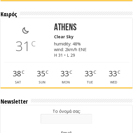
Καιρός
Athens
Clear Sky
31
C
humidity: 48%
wind: 2km/h ENE
H 31 • L 29
38
35
33
33
33
C
C
C
C
C
SAT
SUN
MON
TUE
WED
Newsletter
Το όνομά σας:
Email: