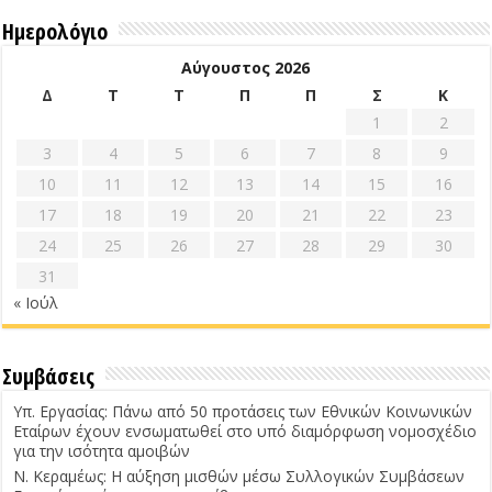
Ημερολόγιο
Αύγουστος 2026
Δ
Τ
Τ
Π
Π
Σ
Κ
1
2
3
4
5
6
7
8
9
10
11
12
13
14
15
16
17
18
19
20
21
22
23
24
25
26
27
28
29
30
31
« Ιούλ
Συμβάσεις
Υπ. Εργασίας: Πάνω από 50 προτάσεις των Εθνικών Κοινωνικών
Εταίρων έχουν ενσωματωθεί στο υπό διαμόρφωση νομοσχέδιο
για την ισότητα αμοιβών
Ν. Κεραμέως: Η αύξηση μισθών μέσω Συλλογικών Συμβάσεων