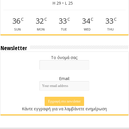
H 29 • L 25
36
32
33
34
33
C
C
C
C
C
SUN
MON
TUE
WED
THU
Newsletter
Το όνομά σας:
Email:
Κάντε εγγραφή για να λαμβάνετε ενημέρωση