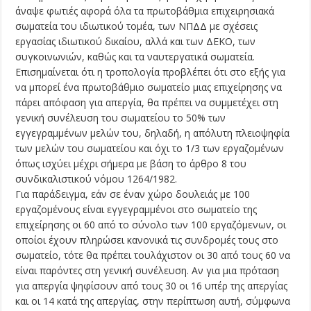
άναψε φωτιές αφορά όλα τα πρωτοβάθμια επιχειρησιακά
σωματεία του ιδιωτικού τομέα, των ΝΠΔΔ με σχέσεις
εργασίας ιδιωτικού δικαίου, αλλά και των ΔΕΚΟ, των
συγκοινωνιών, καθώς και τα ναυτεργατικά σωματεία.
Επισημαίνεται ότι η τροπολογία προβλέπει ότι στο εξής για
να μπορεί ένα πρωτοβάθμιο σωματείο μιας επιχείρησης να
πάρει απόφαση για απεργία, θα πρέπει να συμμετέχει στη
γενική συνέλευση του σωματείου το 50% των
εγγεγραμμένων μελών του, δηλαδή, η απόλυτη πλειοψηφία
των μελών του σωματείου και όχι το 1/3 των εργαζομένων
όπως ισχύει μέχρι σήμερα με βάση το άρθρο 8 του
συνδικαλιστικού νόμου 1264/1982.
Για παράδειγμα, εάν σε έναν χώρο δουλειάς με 100
εργαζομένους είναι εγγεγραμμένοι στο σωματείο της
επιχείρησης οι 60 από το σύνολο των 100 εργαζόμενων, οι
οποίοι έχουν πληρώσει κανονικά τις συνδρομές τους στο
σωματείο, τότε θα πρέπει τουλάχιστον οι 30 από τους 60 να
είναι παρόντες στη γενική συνέλευση. Αν για μια πρόταση
για απεργία ψηφίσουν από τους 30 οι 16 υπέρ της απεργίας
και οι 14 κατά της απεργίας, στην περίπτωση αυτή, σύμφωνα