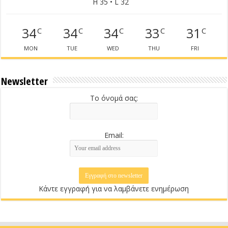
H 35 • L 32
34
34
34
33
31
C
C
C
C
C
MON
TUE
WED
THU
FRI
Newsletter
Το όνομά σας:
Email:
Κάντε εγγραφή για να λαμβάνετε ενημέρωση