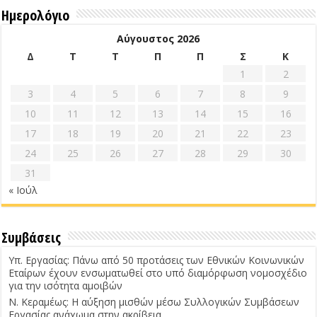
Ημερολόγιο
Αύγουστος 2026
Δ
Τ
Τ
Π
Π
Σ
Κ
1
2
3
4
5
6
7
8
9
10
11
12
13
14
15
16
17
18
19
20
21
22
23
24
25
26
27
28
29
30
31
« Ιούλ
Συμβάσεις
Υπ. Εργασίας: Πάνω από 50 προτάσεις των Εθνικών Κοινωνικών
Εταίρων έχουν ενσωματωθεί στο υπό διαμόρφωση νομοσχέδιο
για την ισότητα αμοιβών
Ν. Κεραμέως: Η αύξηση μισθών μέσω Συλλογικών Συμβάσεων
Εργασίας ανάχωμα στην ακρίβεια