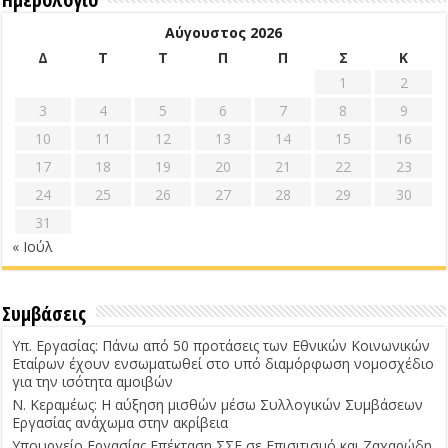
Αύγουστος 2026
Δ
Τ
Τ
Π
Π
Σ
Κ
1
2
3
4
5
6
7
8
9
10
11
12
13
14
15
16
17
18
19
20
21
22
23
24
25
26
27
28
29
30
31
« Ιούλ
Συμβάσεις
Υπ. Εργασίας: Πάνω από 50 προτάσεις των Εθνικών Κοινωνικών
Εταίρων έχουν ενσωματωθεί στο υπό διαμόρφωση νομοσχέδιο
για την ισότητα αμοιβών
Ν. Κεραμέως: Η αύξηση μισθών μέσω Συλλογικών Συμβάσεων
Εργασίας ανάχωμα στην ακρίβεια
Υπουργείο Εργασίας Επέκταση ΣΣΕ σε Επισιτισμό και Ζαχαρώδη