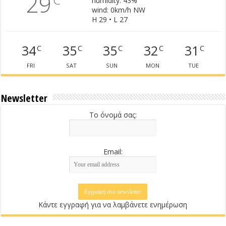
29
humidity: 43%
wind: 0km/h NW
H 29 • L 27
34
35
35
32
31
C
C
C
C
C
FRI
SAT
SUN
MON
TUE
Newsletter
Το όνομά σας:
Email:
Κάντε εγγραφή για να λαμβάνετε ενημέρωση