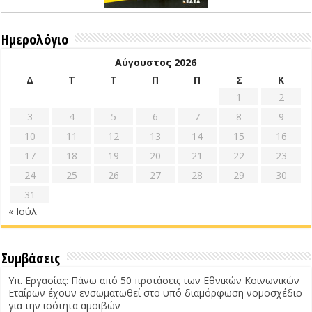
Ημερολόγιο
Αύγουστος 2026
Δ
Τ
Τ
Π
Π
Σ
Κ
1
2
3
4
5
6
7
8
9
10
11
12
13
14
15
16
17
18
19
20
21
22
23
24
25
26
27
28
29
30
31
« Ιούλ
Συμβάσεις
Υπ. Εργασίας: Πάνω από 50 προτάσεις των Εθνικών Κοινωνικών
Εταίρων έχουν ενσωματωθεί στο υπό διαμόρφωση νομοσχέδιο
για την ισότητα αμοιβών