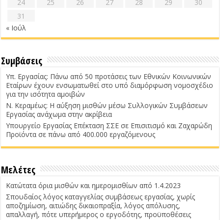
24
25
26
27
28
29
30
31
« Ιούλ
Συμβάσεις
Υπ. Εργασίας: Πάνω από 50 προτάσεις των Εθνικών Κοινωνικών
Εταίρων έχουν ενσωματωθεί στο υπό διαμόρφωση νομοσχέδιο
για την ισότητα αμοιβών
Ν. Κεραμέως: Η αύξηση μισθών μέσω Συλλογικών Συμβάσεων
Εργασίας ανάχωμα στην ακρίβεια
Υπουργείο Εργασίας Επέκταση ΣΣΕ σε Επισιτισμό και Ζαχαρώδη
Προϊόντα σε πάνω από 400.000 εργαζόμενους
Μελέτες
Κατώτατα όρια μισθών και ημερομισθίων από 1.4.2023
Σπουδαίος λόγος καταγγελίας συμβάσεως εργασίας, χωρίς
αποζημίωση, αιτιώδης δικαιοπραξία, λόγος απόλυσης,
απαλλαγή, πότε υπερήμερος ο εργοδότης, προϋποθέσεις