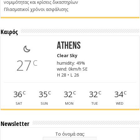
νομιμότητας και κρίσεις δικαστηρίων
Πλασματικοί χρόνοι ασφάλισης
Καιρός
Athens
Clear Sky
27
C
humidity: 49%
wind: 0km/h SE
H 28 • L 26
36
35
32
32
34
C
C
C
C
C
SAT
SUN
MON
TUE
WED
Newsletter
Το όνομά σας: