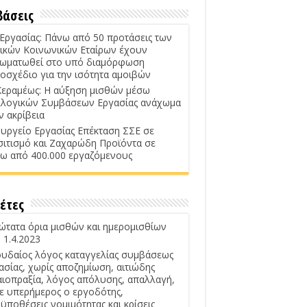
βάσεις
 Εργασίας: Πάνω από 50 προτάσεις των
ικών Κοινωνικών Εταίρων έχουν
ωματωθεί στο υπό διαμόρφωση
οσχέδιο για την ισότητα αμοιβών
Κεραμέως: Η αύξηση μισθών μέσω
λογικών Συμβάσεων Εργασίας ανάχωμα
ν ακρίβεια
υργείο Εργασίας Επέκταση ΣΣΕ σε
σιτισμό και Ζαχαρώδη Προϊόντα σε
ω από 400.000 εργαζόμενους
έτες
ώτατα όρια μισθών και ημερομισθίων
 1.4.2023
υδαίος λόγος καταγγελίας συμβάσεως
ασίας, χωρίς αποζημίωση, αιτιώδης
αιοπραξία, λόγος απόλυσης, απαλλαγή,
ε υπερήμερος ο εργοδότης,
ϋποθέσεις νομιμότητας και κρίσεις