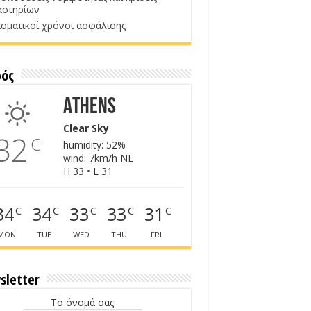
αστηρίων
σματικοί χρόνοι ασφάλισης
ρός
Athens
Clear Sky
32
C
humidity: 52%
wind: 7km/h NE
H 33 • L 31
34
34
33
33
31
C
C
C
C
C
MON
TUE
WED
THU
FRI
sletter
Το όνομά σας: