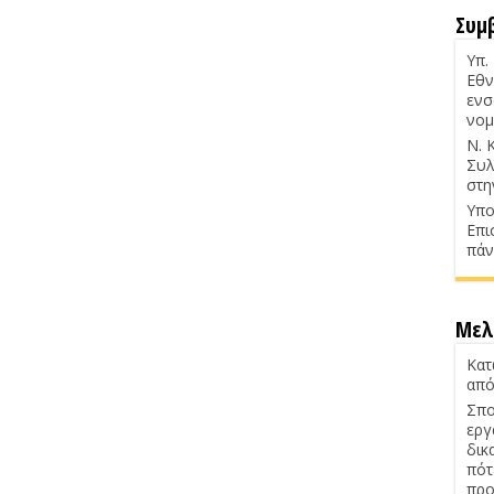
Συμ
Υπ.
Εθν
ενσ
νομ
Ν. 
Συλ
στη
Υπο
Επι
πάν
Μελ
Κατ
από
Σπο
εργ
δικ
πότ
προ