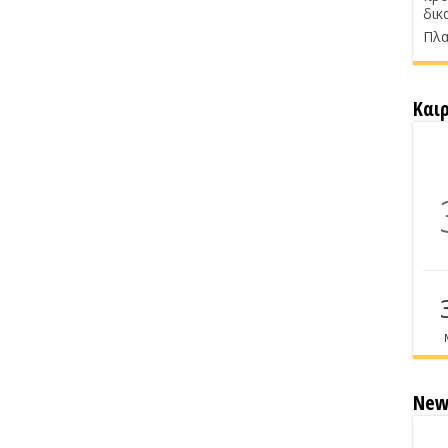
δικ
Πλα
Και
New