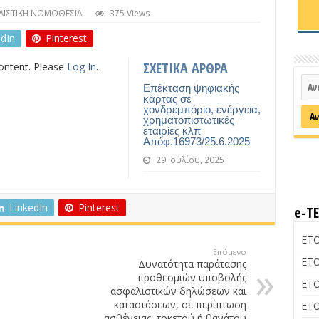
ΛΙΣΤΙΚΗ ΝΟΜΟΘΕΣΙΑ
375 Views
edIn
Pinterest
ΣΧΕΤΙΚΑ ΑΡΘΡΑ
content. Please
Log In
.
Επέκταση ψηφιακής
κάρτας σε
χονδρεμπόριο, ενέργεια,
χρηματοπιστωτικές
εταιρίες κλπ
Απόφ.16973/25.6.2025
29 Ιουλίου, 2025
LinkedIn
Pinterest
e-Τ
ΕΤΟ
Επόμενο
ΕΤΟ
Δυνατότητα παράτασης
προθεσμιών υποβολής
ΕΤΟ
ασφαλιστικών δηλώσεων και
καταστάσεων, σε περίπτωση
ΕΤΟ
ασθένειας, τοκετού ή θανάτου