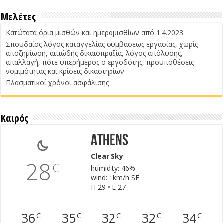
Μελέτες
Κατώτατα όρια μισθών και ημερομισθίων από 1.4.2023
Σπουδαίος λόγος καταγγελίας συμβάσεως εργασίας, χωρίς
αποζημίωση, αιτιώδης δικαιοπραξία, λόγος απόλυσης,
απαλλαγή, πότε υπερήμερος ο εργοδότης, προϋποθέσεις
νομιμότητας και κρίσεις δικαστηρίων
Πλασματικοί χρόνοι ασφάλισης
Καιρός
Athens
Clear Sky
28
C
humidity: 46%
wind: 1km/h SE
H 29 • L 27
36
35
32
32
34
C
C
C
C
C