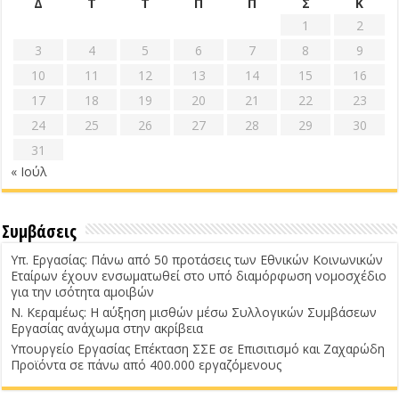
Δ
Τ
Τ
Π
Π
Σ
Κ
1
2
3
4
5
6
7
8
9
10
11
12
13
14
15
16
17
18
19
20
21
22
23
24
25
26
27
28
29
30
31
« Ιούλ
Συμβάσεις
Υπ. Εργασίας: Πάνω από 50 προτάσεις των Εθνικών Κοινωνικών
Εταίρων έχουν ενσωματωθεί στο υπό διαμόρφωση νομοσχέδιο
για την ισότητα αμοιβών
Ν. Κεραμέως: Η αύξηση μισθών μέσω Συλλογικών Συμβάσεων
Εργασίας ανάχωμα στην ακρίβεια
Υπουργείο Εργασίας Επέκταση ΣΣΕ σε Επισιτισμό και Ζαχαρώδη
Προϊόντα σε πάνω από 400.000 εργαζόμενους